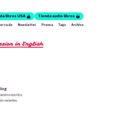
da libros USA
Tienda audio libros
erca de
Newsletter
Prensa
Tags
Archivo
rsion in English
log
uestros escritos
ás recientes.