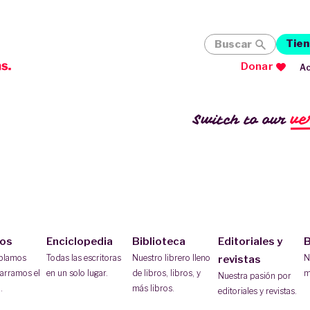
Tien
Buscar
Donar
Ac
ve
Switch to our
ios
Enciclopedia
Biblioteca
Editoriales y
B
ablamos
Todas las escritoras
Nuestro librero lleno
N
revistas
arramos el
en un solo lugar.
de libros, libros, y
m
Nuestra pasión por
.
más libros.
editoriales y revistas.