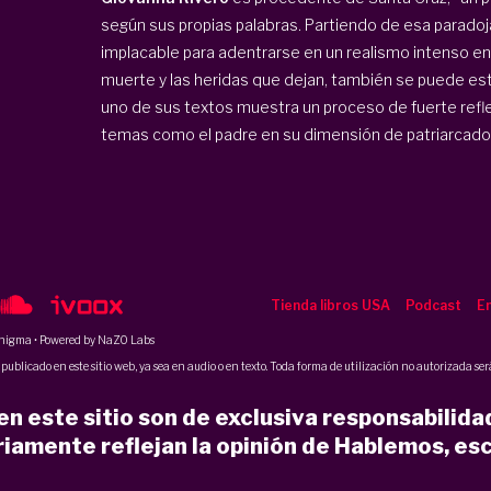
según sus propias palabras. Partiendo de esa paradoja
implacable para adentrarse en un realismo intenso en el
muerte y las heridas que dejan, también se puede esta
uno de sus textos muestra un proceso de fuerte refl
temas como el padre en su dimensión de patriarcado, l
Tienda libros USA
Podcast
En
nigma
• Powered by NaZO Labs
ublicado en este sitio web, ya sea en audio o en texto. Toda forma de utilización no autorizada será
n este sitio son de exclusiva responsabilida
iamente reflejan la opinión de Hablemos, esc