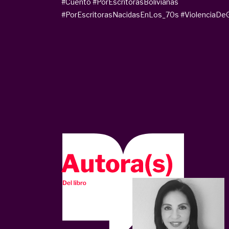
#Cuento
#PorEscritorasBolivianas
#PorEscritorasNacidasEnLos_70s
#ViolenciaDe