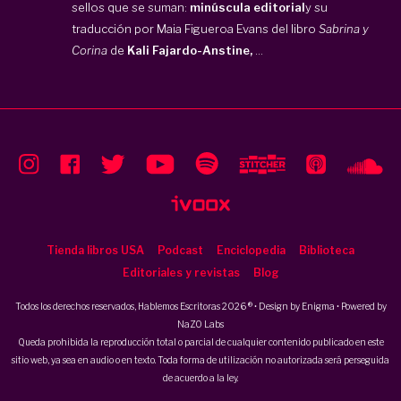
sellos que se suman:
minúscula editorial
y su
traducción por Maia Figueroa Evans del libro
Sabrina y
Corina
de
Kali Fajardo-Anstine,
...
Tienda libros USA
Podcast
Enciclopedia
Biblioteca
Editoriales y revistas
Blog
Todos los derechos reservados, Hablemos Escritoras 2026 ® • Design by
Enigma
• Powered by
NaZO Labs
Queda prohibida la reproducción total o parcial de cualquier contenido publicado en este
sitio web, ya sea en audio o en texto. Toda forma de utilización no autorizada será perseguida
de acuerdo a la ley.