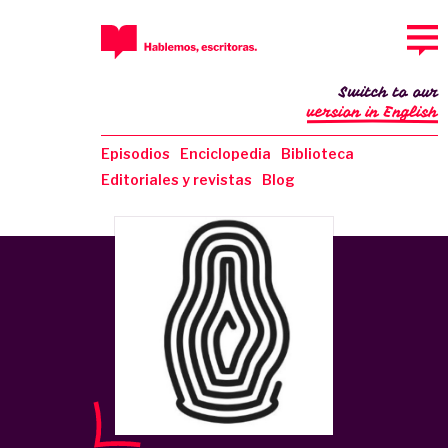
Switch to our
version in English
Episodios
Enciclopedia
Biblioteca
Editoriales y revistas
Blog