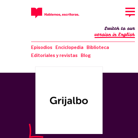
Switch to our
version in English
Episodios
Enciclopedia
Biblioteca
Editoriales y revistas
Blog