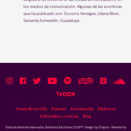
los medios de comunicación. Algunas de las escritoras
que ha publicado son: Socorro Venegas, Liliana Blum,
Samanta Schweblin, Guadalupe ...
Tienda libros USA
Podcast
Enciclopedia
Biblioteca
Editoriales y revistas
Blog
Todos los derechos reservados, Hablemos Escritoras 2026 ® • Design by
Enigma
• Powered by