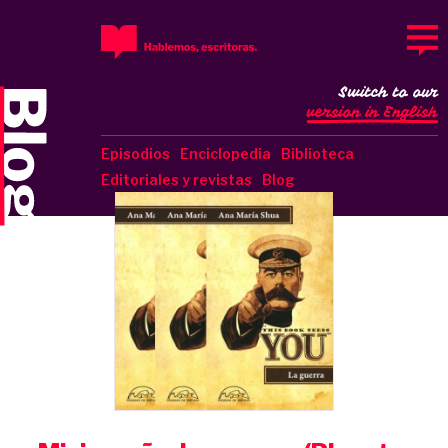
Switch to our
version in English
Episodios
Enciclopedia
Biblioteca
Editoriales y revistas
Blog