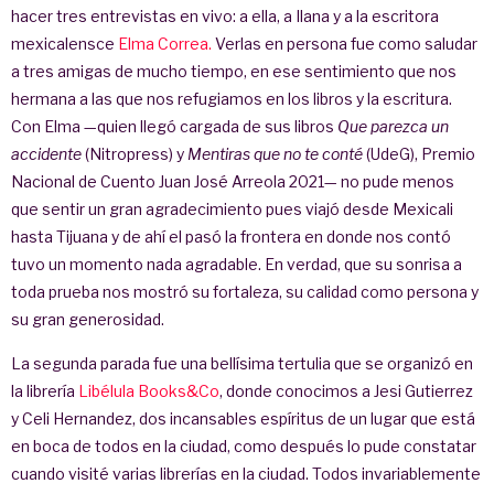
hacer tres entrevistas en vivo: a ella, a Ilana y a la escritora
mexicalensce
Elma Correa.
Verlas en persona fue como saludar
a tres amigas de mucho tiempo, en ese sentimiento que nos
hermana a las que nos refugiamos en los libros y la escritura.
Con Elma —quien llegó cargada de sus libros
Que parezca un
accidente
(Nitropress) y
Mentiras que no te conté
(UdeG), Premio
Nacional de Cuento Juan José Arreola 2021— no pude menos
que sentir un gran agradecimiento pues viajó desde Mexicali
hasta Tijuana y de ahí el pasó la frontera en donde nos contó
tuvo un momento nada agradable. En verdad, que su sonrisa a
toda prueba nos mostró su fortaleza, su calidad como persona y
su gran generosidad.
La segunda parada fue una bellísima tertulia que se organizó en
la librería
Libélula Books&Co
, donde conocimos a Jesi Gutierrez
y Celi Hernandez, dos incansables espíritus de un lugar que está
en boca de todos en la ciudad, como después lo pude constatar
cuando visité varias librerías en la ciudad. Todos invariablemente