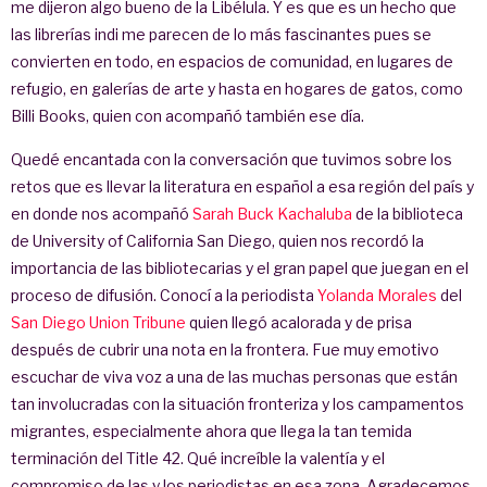
me dijeron algo bueno de la Libélula. Y es que es un hecho que
las librerías indi me parecen de lo más fascinantes pues se
convierten en todo, en espacios de comunidad, en lugares de
refugio, en galerías de arte y hasta en hogares de gatos, como
Billi Books, quien con acompañó también ese día.
Quedé encantada con la conversación que tuvimos sobre los
retos que es llevar la literatura en español a esa región del país y
en donde nos acompañó
Sarah Buck Kachaluba
de la biblioteca
de University of California San Diego, quien nos recordó la
importancia de las bibliotecarias y el gran papel que juegan en el
proceso de difusión. Conocí a la periodista
Yolanda Morales
del
San Diego Union Tribune
quien llegó acalorada y de prisa
después de cubrir una nota en la frontera. Fue muy emotivo
escuchar de viva voz a una de las muchas personas que están
tan involucradas con la situación fronteriza y los campamentos
migrantes, especialmente ahora que llega la tan temida
terminación del Title 42. Qué increíble la valentía y el
compromiso de las y los periodistas en esa zona. Agradecemos