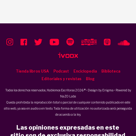
Tienda libros USA
Podcast
Enciclopedia
Biblioteca
Editoriales y revistas
Blog
Todos los derechos reservados, Hablemos Escritoras 2026 ® • Design by
Enigma
• Powered by
NaZO Labs
Queda prohibida la reproducción total o parcial de cualquier contenido publicado en este
sitio web, ya sea en audio o en texto. Toda forma de utilización no autorizada será perseguida
de acuerdo a la ley.
Las opiniones expresadas en este
sitio son de exclusiva responsabilidad