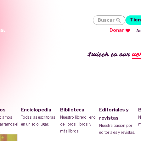
Tien
Buscar
Donar
Ac
ve
Switch to our
ios
Enciclopedia
Biblioteca
Editoriales y
B
ablamos
Todas las escritoras
Nuestro librero lleno
N
revistas
arramos el
en un solo lugar.
de libros, libros, y
m
Nuestra pasión por
.
más libros.
editoriales y revistas.