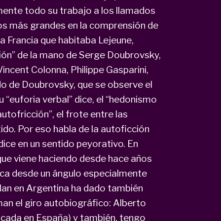
mente todo su trabajo a los llamados
ios más grandes en la comprensión de
ma Francia que habitaba Lejeune,
ión” de la mano de Serge Doubrovsky,
ncent Colonna, Philippe Gasparini,
do de Doubrovsky, que se observe el
su “euforia verbal” dice, el “hedonismo
autofricción”, el frote entre las
tido. Por eso habla de la autoficción
dice en un sentido peyorativo. En
que viene haciendo desde hace años
foca desde un ángulo especialmente
ollan en Argentina ha dado también
an el giro autobiográfico: Alberto
dicada en España) y también, tengo