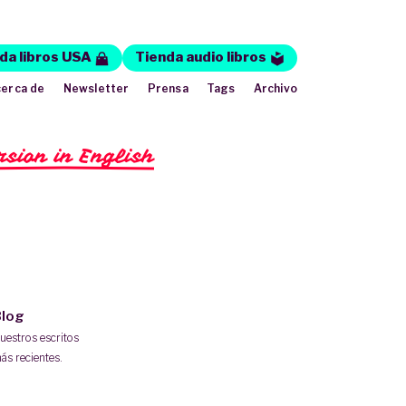
da libros USA
Tienda audio libros
erca de
Newsletter
Prensa
Tags
Archivo
rsion in English
log
uestros escritos
ás recientes.