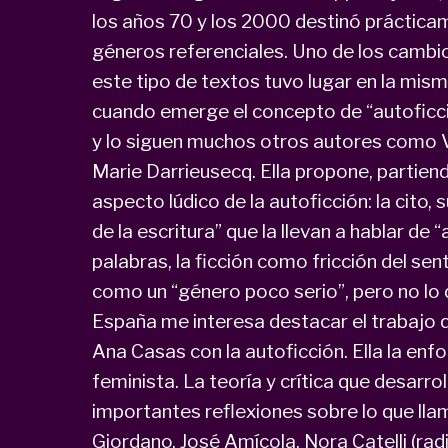
los años 70 y los 2000 destinó práctica
géneros referenciales. Uno de los camb
este tipo de textos tuvo lugar en la mis
cuando emerge el concepto de “autoficc
y lo siguen muchos otros autores como Vi
Marie Darrieusecq. Ella propone, partien
aspecto lúdico de la autoficción: la cito, 
de la escritura” que la llevan a hablar de “
palabras, la ficción como fricción del sen
como un “género poco serio”, pero no lo 
España me interesa destacar el trabajo 
Ana Casas con la autoficción. Ella la en
feminista. La teoría y crítica que desarr
importantes reflexiones sobre lo que llam
Giordano, José Amícola, Nora Catelli (ra