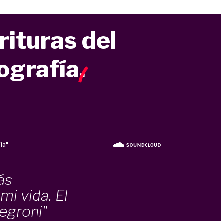
ituras del
iografía
.
ás
mi vida. El
egroni"