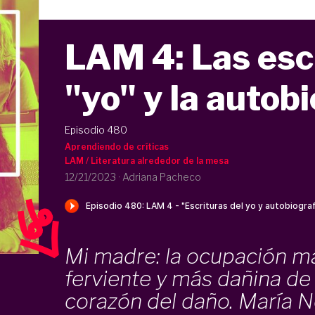
LAM 4: Las escr
"yo" y la autob
Episodio 480
Aprendiendo de críticas
LAM / Literatura alrededor de la mesa
12/21/2023
·
Adriana Pacheco
Mi madre: la ocupación m
ferviente y más dañina de 
corazón del daño. María N