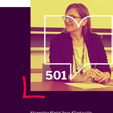
#Argentina
#FeriaLibros
#Traducción