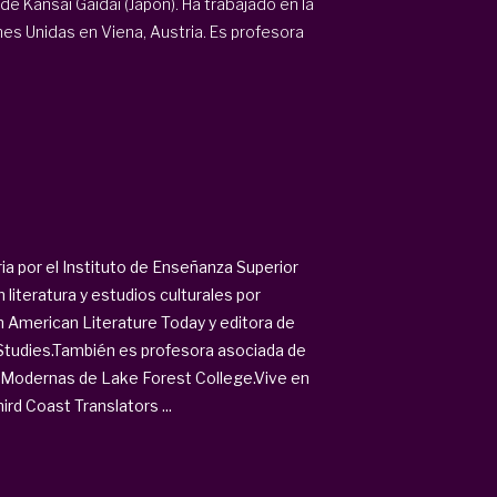
e Kansai Gaidai (Japón). Ha trabajado en la
nes Unidas en Viena, Austria. Es profesora
ia por el Instituto de Enseñanza Superior
iteratura y estudios culturales por
in American Literature Today y editora de
 Studies.También es profesora asociada de
 Modernas de Lake Forest College.Vive en
rd Coast Translators ...