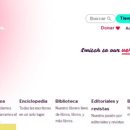
Tien
Buscar
Donar
Ac
ve
Switch to our
ios
Enciclopedia
Biblioteca
Editoriales y
B
ablamos
Todas las escritoras
Nuestro librero lleno
N
revistas
arramos el
en un solo lugar.
de libros, libros, y
m
Nuestra pasión por
.
más libros.
editoriales y revistas.