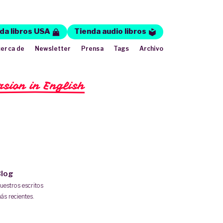
da libros USA
Tienda audio libros
erca de
Newsletter
Prensa
Tags
Archivo
rsion in English
log
uestros escritos
ás recientes.