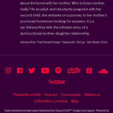
about the bond with her mother. Who is Ema’s mother,
really? As an adult, and reluctantly pregnant with her
second child, she embarks on a journey to her mother’s
provincial hometown looking for answers. In
La
sal,
Adriana Riva tells the intimate story of a
dysfunctional mother–daughter relationship.
Adriana Riva
· Trad
Denise Kripper
·
Traducción
·
150 pp
·
Veliz Books
·
2024
Tienda libros USA
Podcast
Enciclopedia
Biblioteca
Editoriales y revistas
Blog
Todos los derechos reservados, Hablemos Escritoras 2026 ® • Design by
Enigma
• Powered by