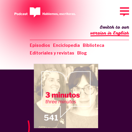
Switch to our
version in English
Episodios
Enciclopedia
Biblioteca
Editoriales y revistas
Blog