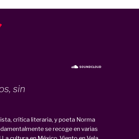
.
s, sin
ta, crítica literaria, y poeta Norma
undamentalmente se recoge en varias
La cultura en México, Viento en Vela.