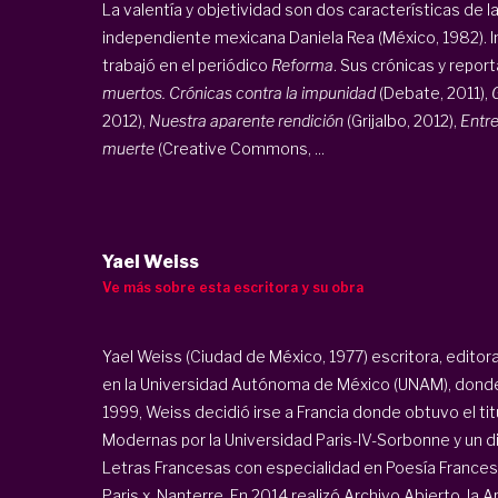
La valentía y objetividad son dos características de la
independiente mexicana Daniela Rea (México, 1982). Ini
trabajó en el periódico
Reforma
. Sus crónicas y report
muertos. Crónicas contra la impunidad
(Debate, 2011),
2012),
Nuestra aparente rendición
(Grijalbo, 2012),
Entre
muerte
(Creative Commons, ...
Yael Weiss
Ve más sobre esta escritora y su obra
Yael Weiss (Ciudad de México, 1977) escritora, editor
en la Universidad Autónoma de México (UNAM), donde d
1999, Weiss decidió irse a Francia donde obtuvo el ti
Modernas por la Universidad Paris-IV-Sorbonne y un 
Letras Francesas con especialidad en Poesía France
Paris x, Nanterre. En 2014 realizó Archivo Abierto, la App