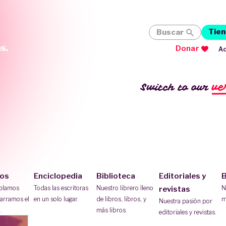
Tien
Buscar
Donar
Ac
ve
Switch to our
ios
Enciclopedia
Biblioteca
Editoriales y
B
ablamos
Todas las escritoras
Nuestro librero lleno
N
revistas
arramos el
en un solo lugar.
de libros, libros, y
m
Nuestra pasión por
.
más libros.
editoriales y revistas.