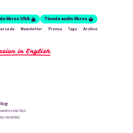
da libros USA
Tienda audio libros
erca de
Newsletter
Prensa
Tags
Archivo
rsion in English
log
uestros escritos
ás recientes.