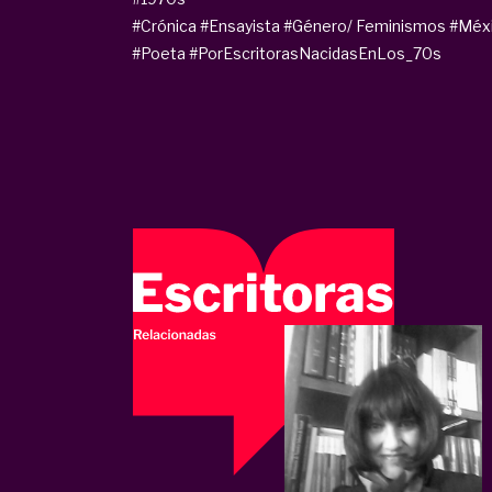
#Crónica
#Ensayista
#Género/ Feminismos
#Méx
#Poeta
#PorEscritorasNacidasEnLos_70s