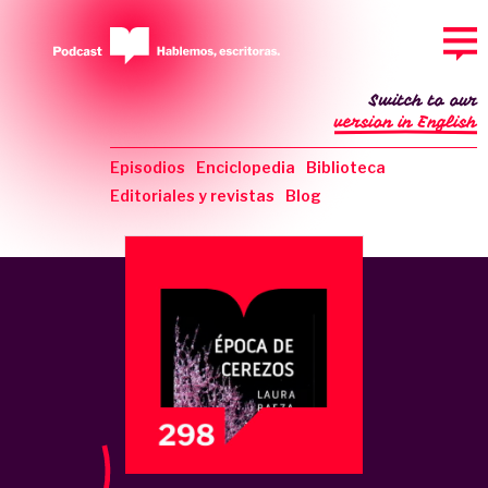
Switch to our
version in English
Episodios
Enciclopedia
Biblioteca
Editoriales y revistas
Blog