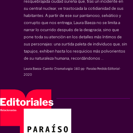
resquebrajada ciudad sureña que, tras un incidente en
su central nuclear, ve trastocada la cotidianidad de sus
habitantes. A partir de ese sur pantanoso, selvático y
corrupto que nos entrega, Laura Baeza no se limita a
narrar lo ocurrido después de la desgracia, sino que
pone toda su atención en los detalles más íntimos de
sus personajes: una surtida paleta de individuos que, sin
tapujos, exhiben hasta los resquicios más polvorientos
de su naturaleza humana, recordándonos ...
Laura Baeza
·
Cuento · Dramaturgia
·
160 pp
·
Paraíso Perdido Editorial
·
2020