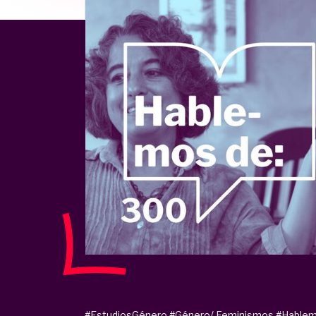
#EstudiosGénero
#Género/ Feminismos
#Hablem