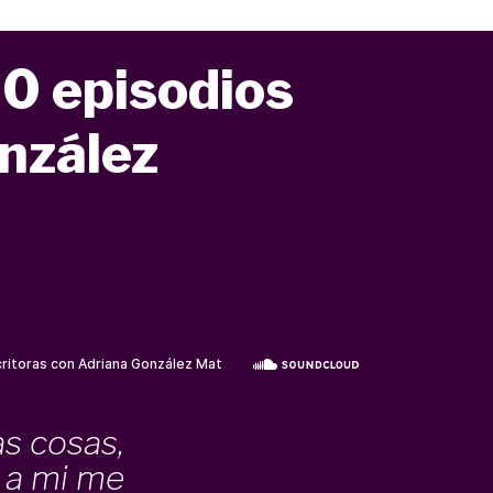
0 episodios
nzález
as cosas,
 a mi me