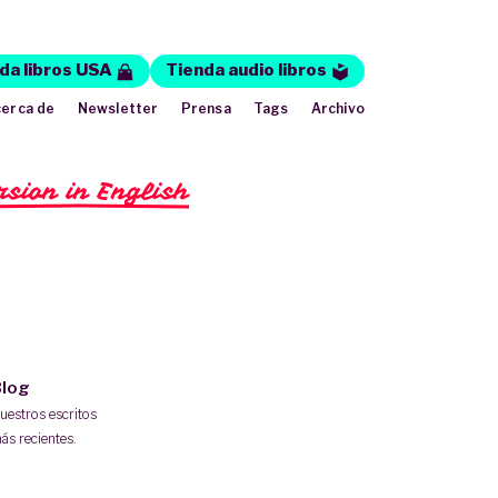
da libros USA
Tienda audio libros
erca de
Newsletter
Prensa
Tags
Archivo
rsion in English
log
uestros escritos
ás recientes.