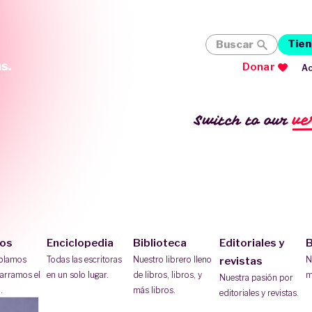
Tien
Buscar
Donar
Ac
ve
Switch to our
ios
Enciclopedia
Biblioteca
Editoriales y
B
ablamos
Todas las escritoras
Nuestro librero lleno
N
revistas
arramos el
en un solo lugar.
de libros, libros, y
m
Nuestra pasión por
.
más libros.
editoriales y revistas.