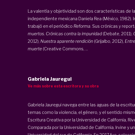
La valentía y objetividad son dos características de la
independiente mexicana Daniela Rea (México, 1982). Ini
trabajó en el periódico
Reforma
. Sus crónicas y report
muertos. Crónicas contra la impunidad
(Debate, 2011),
2012),
Nuestra aparente rendición
(Grijalbo, 2012),
Entre
muerte
(Creative Commons, ...
Gabriela Jauregui
Ve más sobre esta escritora y su obra
Gabriela Jauregui navega entre las aguas de la escritura,
temas como la violencia, el género, y el sentido mism
Escritura Creativa por la Universidad de California, Ri
Comparada por la Universidad de California, Irvine y u
Universidad del sur de California. En 2017 fue selec