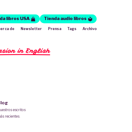
da libros USA
Tienda audio libros
erca de
Newsletter
Prensa
Tags
Archivo
rsion in English
log
uestros escritos
ás recientes.