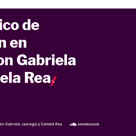
ico de
n en
on Gabriela
iela Rea
.