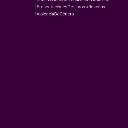
#PresentacionesDeLibros
#Reseñas
#ViolenciaDeGénero