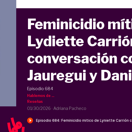
Feminicidio mít
Lydiette Carrió
conversación c
Jauregui y Dan
Episodio 684
Hablemos de ...
Reseñas
01/30/2026
·
Adriana Pacheco