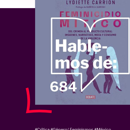
#Crítica
#Género/ Feminismos
#México