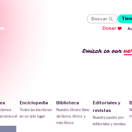
Tien
Buscar
Donar
Ac
ve
Switch to our
ios
Enciclopedia
Biblioteca
Editoriales y
B
ablamos
Todas las escritoras
Nuestro librero lleno
N
revistas
arramos el
en un solo lugar.
de libros, libros, y
m
Nuestra pasión por
.
más libros.
editoriales y revistas.