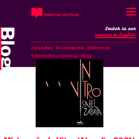
Switch to our
version in English
Episodios
Enciclopedia
Biblioteca
Editoriales y revistas
Blog