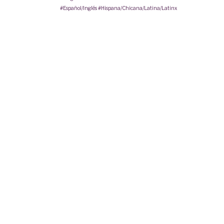
#Español/Inglés
#Hispana/Chicana/Latina/Latinx