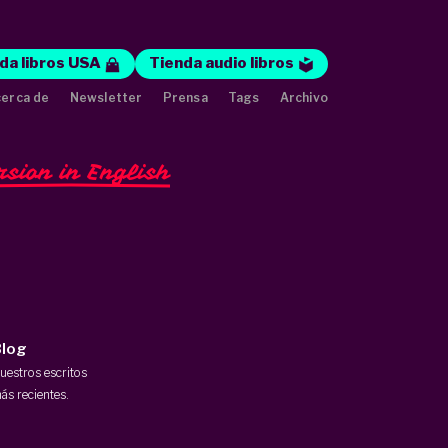
da libros USA
Tienda audio libros
erca de
Newsletter
Prensa
Tags
Archivo
rsion in English
log
uestros escritos
ás recientes.