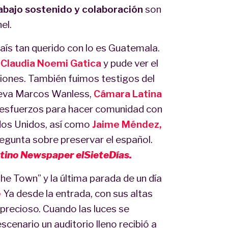
abajo sostenido y colaboración
son
nel.
país tan querido con lo es Guatemala.
 Claudia Noemi Gatica
y pude ver el
ciones. También fuimos testigos del
lleva Marcos Wanless,
Cámara Latina
 esfuerzos para hacer comunidad con
dos Unidos, así como
Jaime Méndez,
egunta sobre preservar el español.
tino Newspaper elSieteDías.
the Town” y la última parada de un día
e
Ya desde la entrada, con sus altas
precioso. Cuando las luces se
scenario un auditorio lleno recibió a