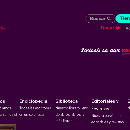
Tien
Buscar
Donar
Ac
ve
Switch to our
ios
Enciclopedia
Biblioteca
Editoriales y
B
ablamos
Todas las escritoras
Nuestro librero lleno
N
revistas
arramos el
en un solo lugar.
de libros, libros, y
m
Nuestra pasión por
.
más libros.
editoriales y revistas.