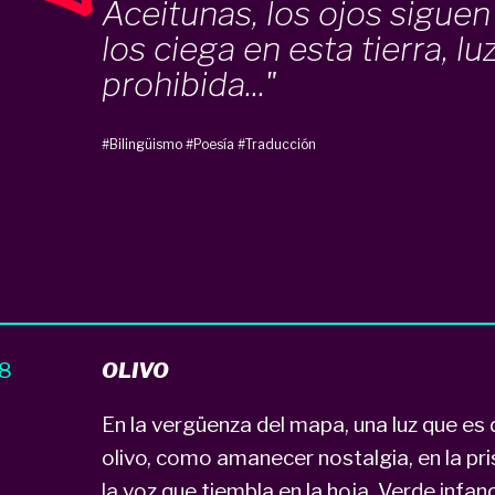
Aceitunas, los ojos siguen
los ciega en esta tierra, lu
prohibida..."
#Bilingüismo
#Poesía
#Traducción
48
OLIVO
En la vergüenza del mapa, una luz que es 
olivo, como amanecer nostalgia, en la prisa
la voz que tiembla en la hoja. Verde infanc