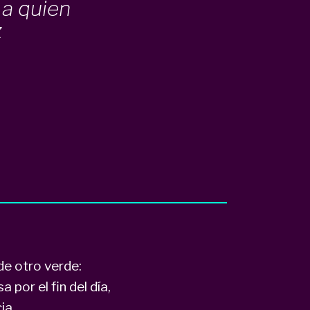
 a quien
z
de otro verde:
 por el fin del día,
ia,