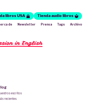
da libros USA
Tienda audio libros
erca de
Newsletter
Prensa
Tags
Archivo
rsion in English
log
uestros escritos
ás recientes.