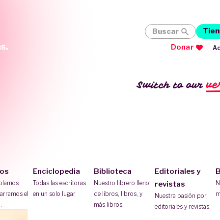
Tien
Buscar
Donar
Ac
ve
Switch to our
ios
Enciclopedia
Biblioteca
Editoriales y
B
ablamos
Todas las escritoras
Nuestro librero lleno
N
revistas
arramos el
en un solo lugar.
de libros, libros, y
m
Nuestra pasión por
.
más libros.
editoriales y revistas.