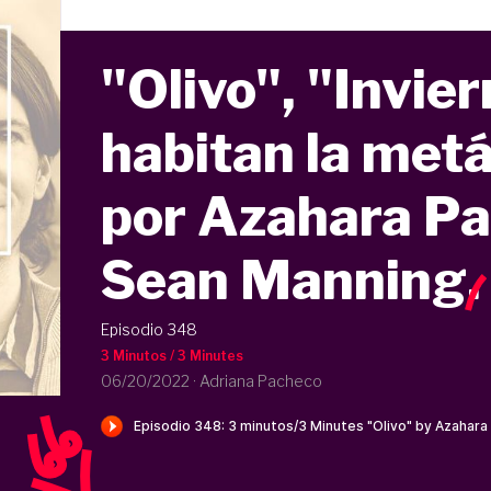
"Olivo", "Invie
habitan la metá
por Azahara Pa
Sean Manning
.
Episodio 348
3 Minutos / 3 Minutes
06/20/2022
·
Adriana Pacheco