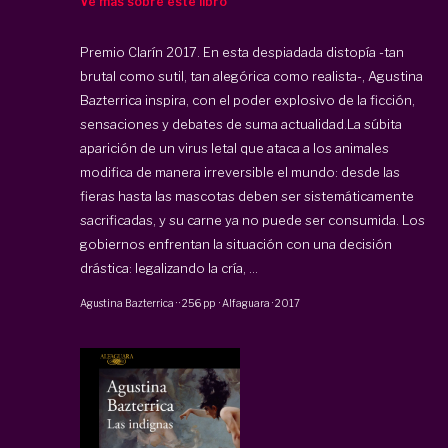
Ve más sobre este libro
Premio Clarín 2017. En esta despiadada distopía -tan
brutal como sutil, tan alegórica como realista-, Agustina
Bazterrica inspira, con el poder explosivo de la ficción,
sensaciones y debates de suma actualidad.La súbita
aparición de un virus letal que ataca a los animales
modifica de manera irreversible el mundo: desde las
fieras hasta las mascotas deben ser sistemáticamente
sacrificadas, y su carne ya no puede ser consumida. Los
gobiernos enfrentan la situación con una decisión
drástica: legalizando la cría, ...
Agustina Bazterrica
·
·
256 pp
·
Alfaguara
·
2017