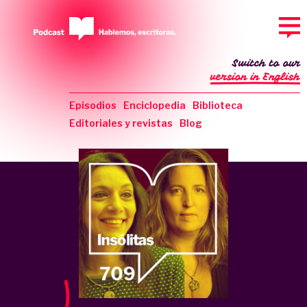
Switch to our
version in English
Episodios
Enciclopedia
Biblioteca
Editoriales y revistas
Blog