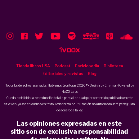
Tienda libros USA
Podcast
Enciclopedia
Biblioteca
Editoriales y revistas
Blog
Todos los derechos reservados, Hablemos Escritoras 2026 ® • Design by
Enigma
• Powered by
NaZO Labs
Queda prohibida la reproducción total o parcial de cualquier contenido publicado en este
sitio web, ya sea en audio o en texto. Toda forma de utilización no autorizada será perseguida
de acuerdo a la ley.
Las opiniones expresadas en este
sitio son de exclusiva responsabilidad