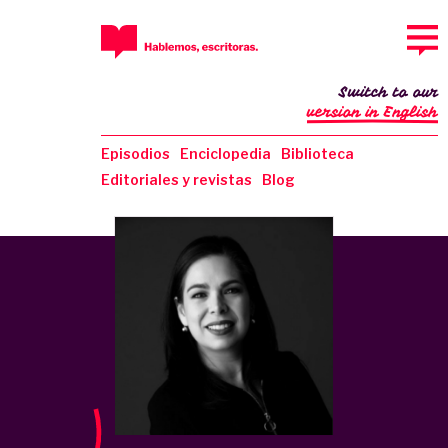
Switch to our
version in English
Episodios
Enciclopedia
Biblioteca
Editoriales y revistas
Blog