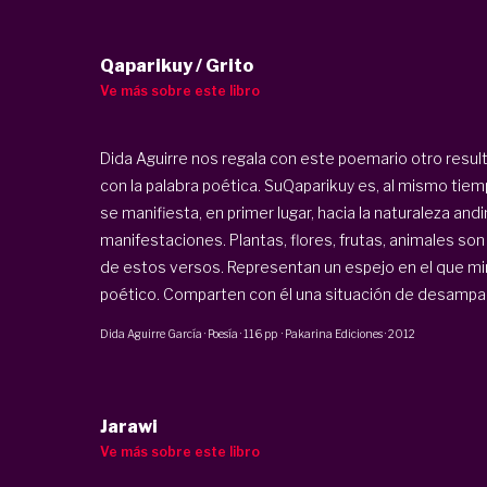
Qaparikuy / Grito
Ve más sobre este libro
Dida Aguirre nos regala con este poemario otro resul
con la palabra poética. SuQaparikuy es, al mismo tiem
se manifiesta, en primer lugar, hacia la naturaleza an
manifestaciones. Plantas, flores, frutas, animales so
de estos versos. Representan un espejo en el que mira
poético. Comparten con él una situación de desamparo,
Dida Aguirre García
·
Poesía
·
116 pp
·
Pakarina Ediciones
·
2012
Jarawi
Ve más sobre este libro