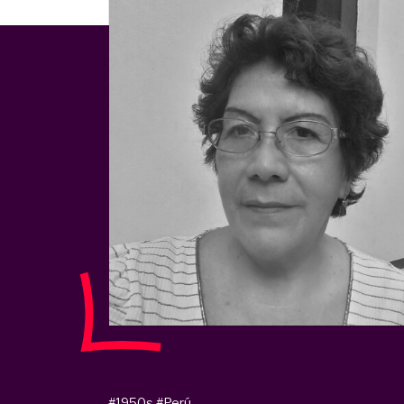
#1950s
#Perú