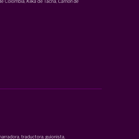
e Colombia,
Kilka
de Tacna,
Carrión de
narradora, traductora, guionista,