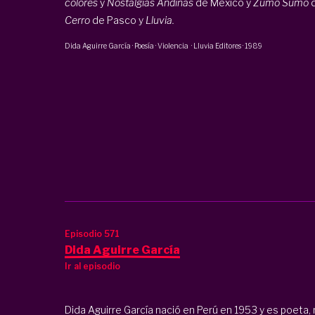
colores
y
Nostalgias Andinas
de México y
Zumo Sumo
d
Cerro
de Pasco y
Lluvia.
Dida Aguirre García
·
Poesía · Violencia
·
Lluvia Editores
·
1989
Episodio 571
Dida Aguirre García
Ir al episodio
Dida Aguirre García nació en Perú en 1953 y es poeta, 