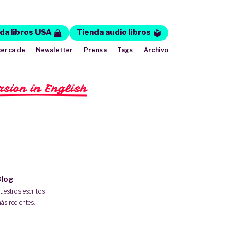
da libros USA
Tienda audio libros
erca de
Newsletter
Prensa
Tags
Archivo
rsion in English
log
uestros escritos
ás recientes.