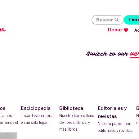
Tien
Buscar
Donar
Ac
ve
Switch to our
ios
Enciclopedia
Biblioteca
Editoriales y
B
ablamos
Todas las escritoras
Nuestro librero lleno
N
revistas
arramos el
en un solo lugar.
de libros, libros, y
m
Nuestra pasión por
.
más libros.
editoriales y revistas.