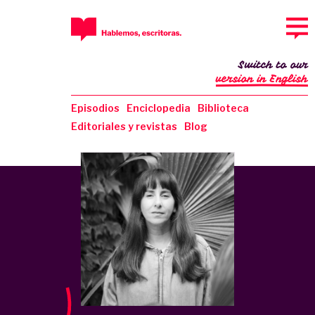
Switch to our
version in English
Episodios
Enciclopedia
Biblioteca
Editoriales y revistas
Blog