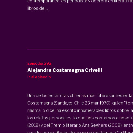
contemporánea, es periodista y doctora en literatura
libros de ...
Episodio 292
Alejandra Costamagna Crivelli
Ir al episodio
Una de las escritoras chilenas más interesantes en l
Costamagna (Santiago, Chile 23 mar 1970), quien "torc
misma lo dice, ha escrito innumerables libros sobre la
los relatos personales, lo que nos contamos a nosot
(2018) y del Premio literario Ana Seghers (2008), en
una de las escritoras de lo que se ha llamado "la liter