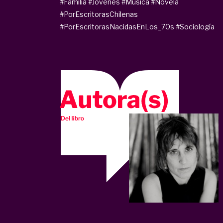
#Familia
#Jóvenes
#Música
#Novela
#PorEscritorasChilenas
#PorEscritorasNacidasEnLos_70s
#Sociología