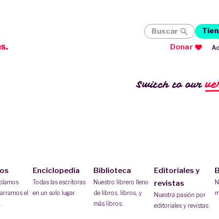
Tien
Buscar
Donar
Ac
ve
Switch to our
ios
Enciclopedia
Biblioteca
Editoriales y
B
ablamos
Todas las escritoras
Nuestro librero lleno
N
revistas
arramos el
en un solo lugar.
de libros, libros, y
m
Nuestra pasión por
.
más libros.
editoriales y revistas.