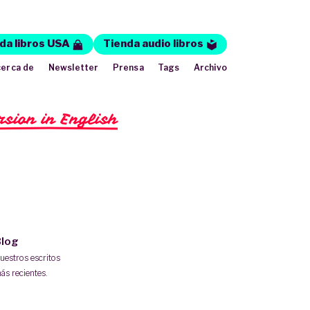
da libros USA
Tienda audio libros
erca de
Newsletter
Prensa
Tags
Archivo
rsion in English
log
uestros escritos
ás recientes.