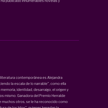
. Ha publicado innumerables novelas y
a literatura contemporánea es Alejandra
iendo la escala de lo narrable", como ella
 memoria, identidad, desarraigo, el origen y
ros mismo. Ganadora del Premio Herralde
tre muchos otros, se le ha reconocido como
atura de los hijos", quienes heredan la