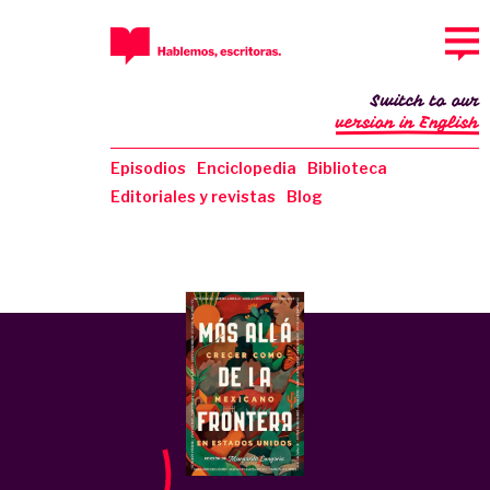
Switch to our
version in English
Episodios
Enciclopedia
Biblioteca
Editoriales y revistas
Blog