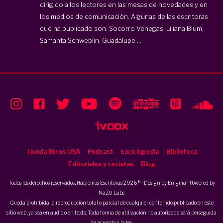
dirigido a los lectores en las mesas de novedades y en
los medios de comunicación. Algunas de las escritoras
que ha publicado son: Socorro Venegas, Liliana Blum,
Samanta Schweblin, Guadalupe ...
Tienda libros USA
Podcast
Enciclopedia
Biblioteca
Editoriales y revistas
Blog
Todos los derechos reservados, Hablemos Escritoras 2026 ® • Design by
Enigma
• Powered by
NaZO Labs
Queda prohibida la reproducción total o parcial de cualquier contenido publicado en este
sitio web, ya sea en audio o en texto. Toda forma de utilización no autorizada será perseguida
de acuerdo a la ley.