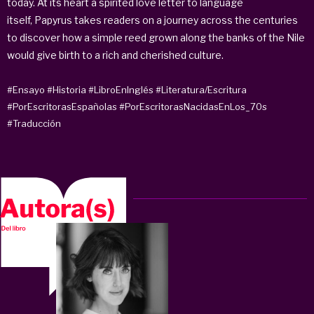
today. At its heart a spirited love letter to language
itself,
Papyrus
takes readers on a journey across the centuries
to discover how a simple reed grown along the banks of the Nile
would give birth to a rich and cherished culture.
#Ensayo
#Historia
#LibroEnInglés
#Literatura/Escritura
#PorEscritorasEspañolas
#PorEscritorasNacidasEnLos_70s
#Traducción