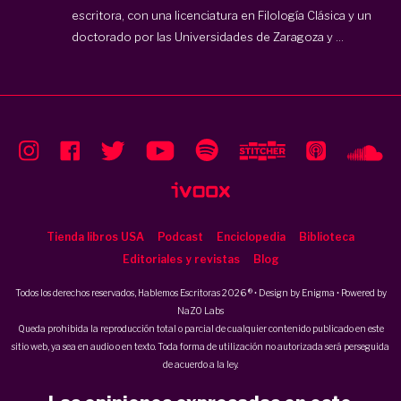
escritora, con una licenciatura en Filología Clásica y un
doctorado por las Universidades de Zaragoza y ...
Tienda libros USA
Podcast
Enciclopedia
Biblioteca
Editoriales y revistas
Blog
Todos los derechos reservados, Hablemos Escritoras 2026 ® • Design by
Enigma
• Powered by
NaZO Labs
Queda prohibida la reproducción total o parcial de cualquier contenido publicado en este
sitio web, ya sea en audio o en texto. Toda forma de utilización no autorizada será perseguida
de acuerdo a la ley.