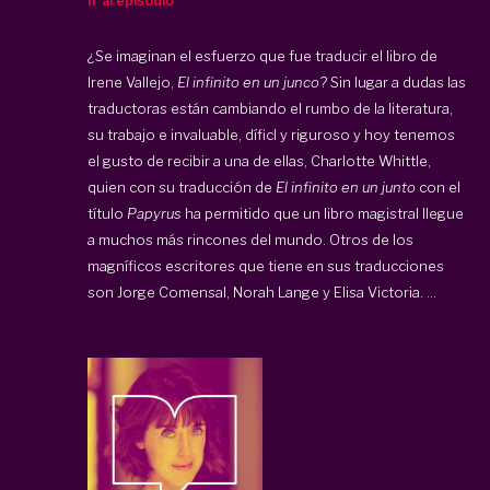
Ir al episodio
¿Se imaginan el esfuerzo que fue traducir el libro de
Irene Vallejo,
El infinito en un junco
? Sin lugar a dudas las
traductoras están cambiando el rumbo de la literatura,
su trabajo e invaluable, díficl y riguroso y hoy tenemos
el gusto de recibir a una de ellas, Charlotte Whittle,
quien con su traducción de
El infinito en un junto
con el
título
Papyrus
ha permitido que un libro magistral llegue
a muchos más rincones del mundo. Otros de los
magníficos escritores que tiene en sus traducciones
son Jorge Comensal, Norah Lange y Elisa Victoria. ...