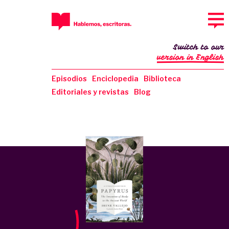
Switch to our
version in English
Episodios
Enciclopedia
Biblioteca
Editoriales y revistas
Blog