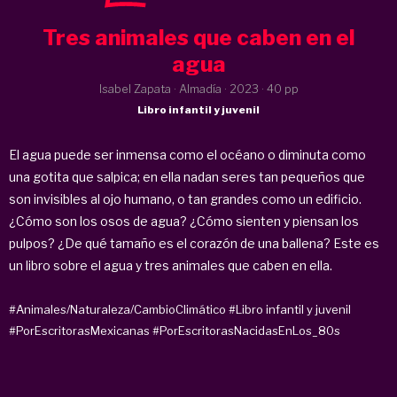
Tres animales que caben en el
agua
Isabel Zapata · Almadía ·
2023
· 40 pp
Libro infantil y juvenil
El agua puede ser inmensa como el océano o diminuta como
una gotita que salpica; en ella nadan seres tan pequeños que
son invisibles al ojo humano, o tan grandes como un edificio.
¿Cómo son los osos de agua? ¿Cómo sienten y piensan los
pulpos? ¿De qué tamaño es el corazón de una ballena? Este es
un libro sobre el agua y tres animales que caben en ella.
#Animales/Naturaleza/CambioClimático
#Libro infantil y juvenil
#PorEscritorasMexicanas
#PorEscritorasNacidasEnLos_80s