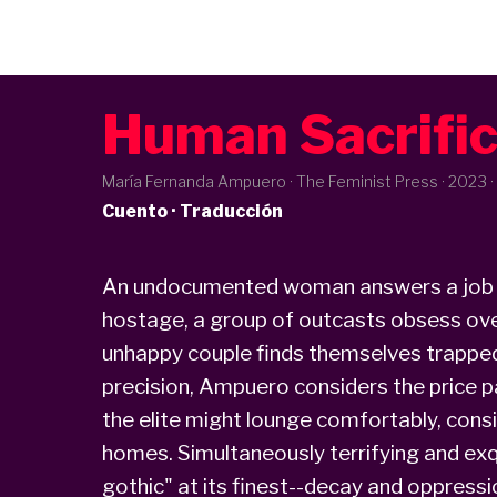
Human Sacrifi
María Fernanda Ampuero · The Feminist Press ·
2023
·
Cuento · Traducción
An undocumented woman answers a job pos
hostage, a group of outcasts obsess ove
unhappy couple finds themselves trapped i
precision, Ampuero considers the price p
the elite might lounge comfortably, consi
homes. Simultaneously terrifying and exq
gothic" at its finest--decay and oppressi