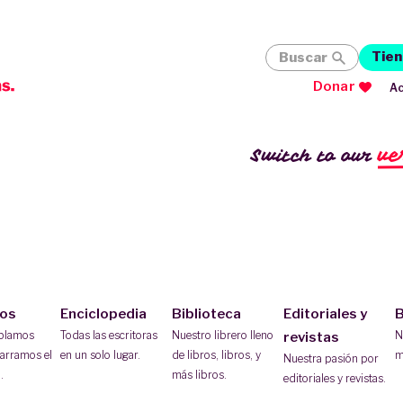
Tien
Buscar
Donar
Ac
ve
Switch to our
ios
Enciclopedia
Biblioteca
Editoriales y
B
ablamos
Todas las escritoras
Nuestro librero lleno
N
revistas
arramos el
en un solo lugar.
de libros, libros, y
m
Nuestra pasión por
.
más libros.
editoriales y revistas.