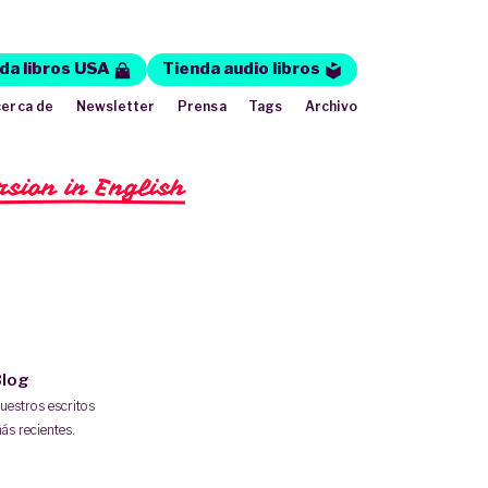
da libros USA
Tienda audio libros
erca de
Newsletter
Prensa
Tags
Archivo
rsion in English
log
uestros escritos
ás recientes.