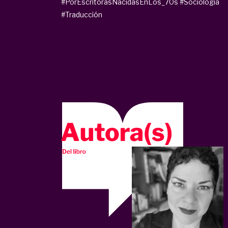
#PorEscritorasNacidasEnLos_70s
#Sociología
#Traducción