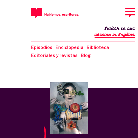
Switch to our
version in English
Episodios
Enciclopedia
Biblioteca
Editoriales y revistas
Blog