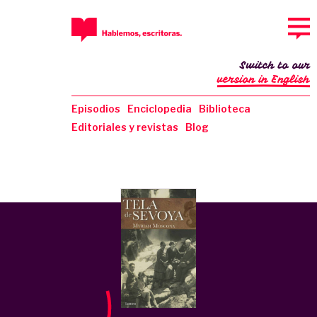
Switch to our
version in English
Episodios
Enciclopedia
Biblioteca
Editoriales y revistas
Blog