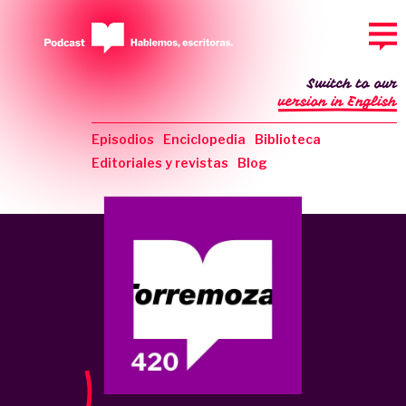
Switch to our
version in English
Episodios
Enciclopedia
Biblioteca
Editoriales y revistas
Blog