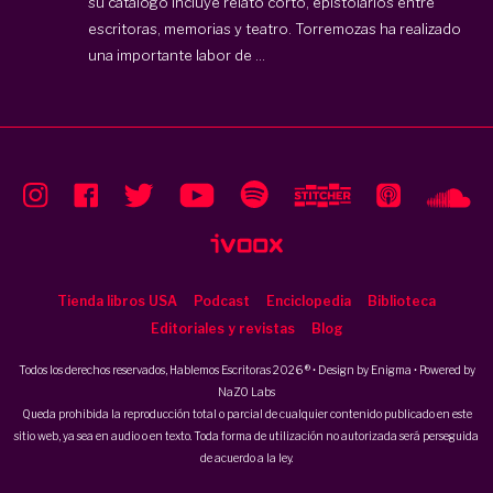
su catálogo incluye relato corto, epistolarios entre
escritoras, memorias y teatro. Torremozas ha realizado
una importante labor de ...
Tienda libros USA
Podcast
Enciclopedia
Biblioteca
Editoriales y revistas
Blog
Todos los derechos reservados, Hablemos Escritoras 2026 ® • Design by
Enigma
• Powered by
NaZO Labs
Queda prohibida la reproducción total o parcial de cualquier contenido publicado en este
sitio web, ya sea en audio o en texto. Toda forma de utilización no autorizada será perseguida
de acuerdo a la ley.