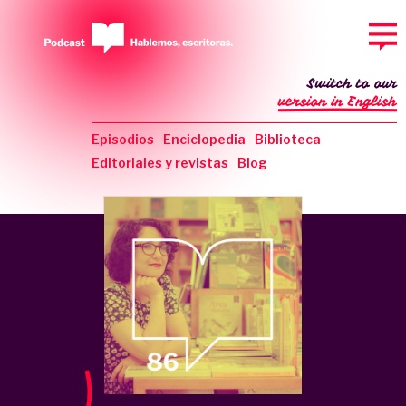
Switch to our
version in English
Episodios
Enciclopedia
Biblioteca
Editoriales y revistas
Blog