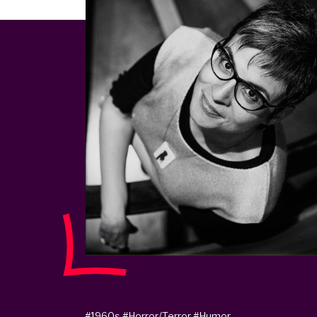
#1960s
#Horror/Terror
#Humor