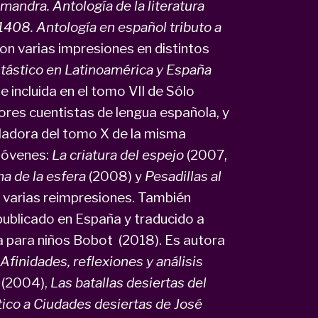
amandra. Antología de la literatura
1408. Antología en español tributo a
on varias impresiones en distintos
antástico en Latinoamérica y España
 incluida en el tomo VII de Sólo
res cuentistas de lengua española, y
iladora del tomo X de la misma
 jóvenes:
La criatura del espejo
(2007,
a de la esfera
(2008) y
Pesadillas al
n varias reimpresiones. También
publicado en España y traducido a
a para niños Bobot (2018). Es autora
finidades, reflexiones y análisis
s
(2004),
Las batallas desiertas del
ico a Ciudades desiertas de José