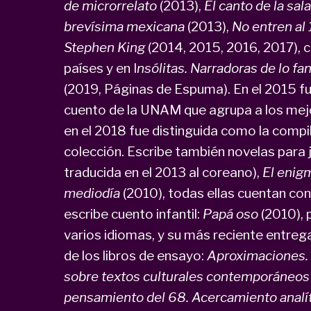
de microrrelato
(2013),
El canto de la sal
brevísima mexicana
(2013),
No entren al 
Stephen King
(2014, 2015, 2016, 2017), c
países y en I
nsólitas. Narradoras de lo f
(2019, Páginas de Espuma). En el 2015 fue
cuento de la UNAM que agrupa a los mejo
en el 2018 fue distinguida como la comp
colección. Escribe también novelas para
traducida en el 2013 al coreano),
El enigm
mediodía
(2010), todas ellas cuentan co
escribe cuento infantil:
Papá oso
(2010), 
varios idiomas, y su más reciente entreg
de los libros de ensayo:
Aproximaciones. A
sobre textos culturales contemporáneo
pensamiento del 68. Acercamiento analít