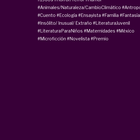
#Animales/Naturaleza/CambioClimático
#Antrop
#Cuento
#Ecología
#Ensayista
#Familia
#Fantasía
#Insólito/ Inusual/ Extraño
#LiteraturaJuvenil
#LiteraturaParaNiños
#Maternidades
#México
#Microficción
#Novelista
#Premio