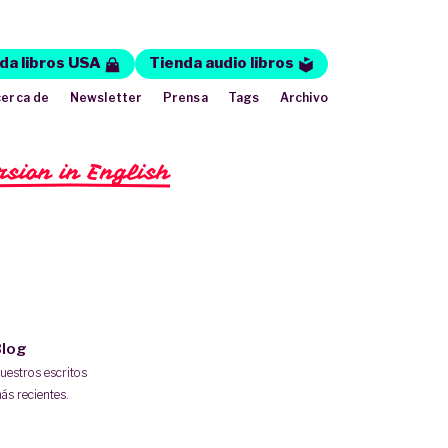
da libros USA
Tienda audio libros
erca de
Newsletter
Prensa
Tags
Archivo
rsion in English
log
uestros escritos
ás recientes.