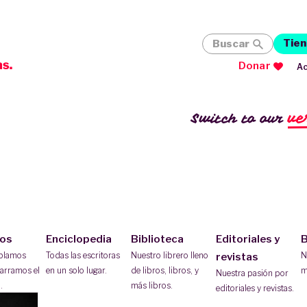
Tien
Buscar
Donar
Ac
ve
Switch to our
ios
Enciclopedia
Biblioteca
Editoriales y
B
ablamos
Todas las escritoras
Nuestro librero lleno
N
revistas
arramos el
en un solo lugar.
de libros, libros, y
m
Nuestra pasión por
.
más libros.
editoriales y revistas.