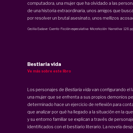
computadora, una mujer que ha olvidado a las person
de una historia extraordinaria, unos amigos que busca
por resolver un brutal asesinato, unos mellizos acosad
Cecilia Eudave
·
Cuento · Ficción especulativa · Microficción · Narrativa
·
128 p
Bestiaria vida
Ve más sobre este libro
Los personajes de
Bestiaria vida
van configurando el l
una mujer que se enfrenta a sus propios demonios p
determinado hace un ejercicio de reflexión para conta
que analizar por qué ha llegado a la situación en la qu
y su entorno familiar se explican a través de persona
identificados con el bestiario literario. La novela despli