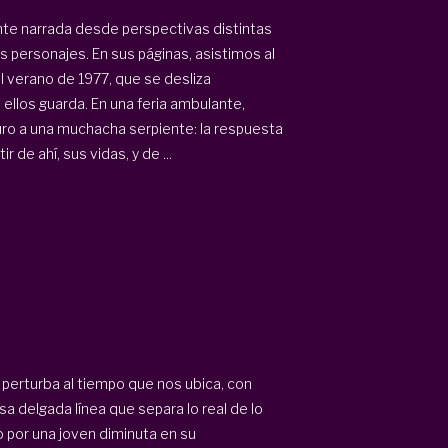
ente narrada desde perspectivas distintas
 personajes. En sus páginas, asistimos al
l
verano de 1977,
que se desliza
ellos guarda. En una
feria ambulante
,
uro a una muchacha serpiente: la respuesta
r de ahí, sus vidas, y de ...
y perturba al tiempo que nos ubica, con
sa delgada línea que separa lo real de lo
 por una joven diminuta en su