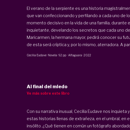
El verano de la serpiente es una historia magistralm
que van confeccionando y perfilando a cada uno de los
momento decisivo en la vida de una familia, durante e
inquietante, develando los secretos que cada uno de 
Maricarmen, la hermana mayor, pedirá conocer su fut
de esta será críptica y, por lo mismo, aterradora. A parti
Cecilia Eudave
·
Novela
·
92 pp
·
Alfaguara
·
2022
Al final del miedo
Ve más sobre este libro
Con su narrativa inusual, Cecilia Eudave nos inquieta 
estas historias llenas de extrañeza, en el umbral, en e
insólito. ¿Qué tienen en común un fotógrafo abordado