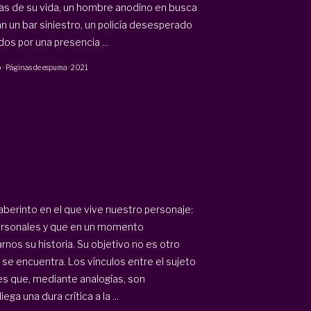
as de su vida, un hombre anodino en busca
n un bar siniestro, un policía desesperado
os por una presencia ...
p
·
Páginas de espuma
·
2021
aberinto en el que vive nuestro personaje:
ersonales y que en un momento
rnos su historia. Su objetivo no es otro
e se encuentra. Los vínculos entre el sujeto
jes que, mediante analogías, son
ega una dura crítica a la ...