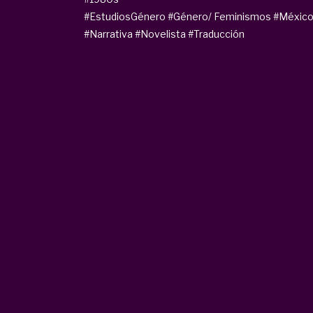
#EstudiosGénero
#Género/ Feminismos
#Méxic
#Narrativa
#Novelista
#Traducción