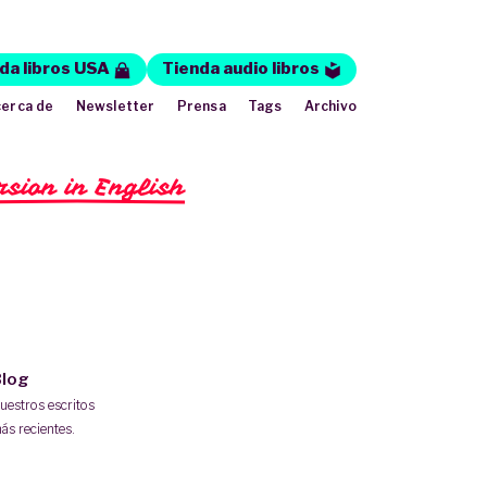
da libros USA
Tienda audio libros
erca de
Newsletter
Prensa
Tags
Archivo
rsion in English
log
uestros escritos
ás recientes.