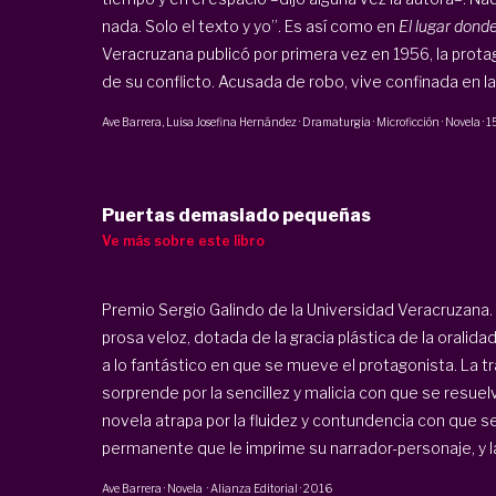
nada. Solo el texto y yo”. Es así como en
El lugar donde
Veracruzana publicó por primera vez en 1956, la prot
de su conflicto. Acusada de robo, vive confinada en la .
Ave Barrera
,
Luisa Josefina Hernández
·
Dramaturgia · Microficción · Novela
·
1
Puertas demasiado pequeñas
Ve más sobre este libro
Premio Sergio Galindo de la Universidad Veracruzana.
prosa veloz, dotada de la gracia plástica de la oralid
a lo fantástico en que se mueve el protagonista. La t
sorprende por la sencillez y malicia con que se resue
novela atrapa por la fluidez y contundencia con que s
permanente que le imprime su narrador-personaje, y la 
Ave Barrera
·
Novela
·
Alianza Editorial
·
2016