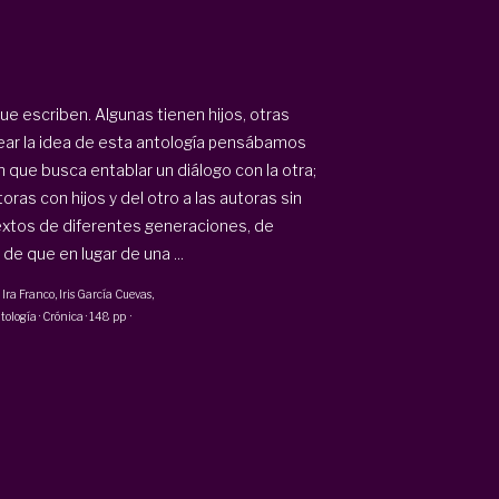
ue escriben. Algunas tienen hijos, otras
ar la idea de esta antología pensábamos
ón que busca entablar un diálogo con la otra;
ras con hijos y del otro a las autoras sin
extos de diferentes generaciones, de
e que en lugar de una ...
, Ira Franco, Iris García Cuevas,
tología · Crónica
·
148 pp
·