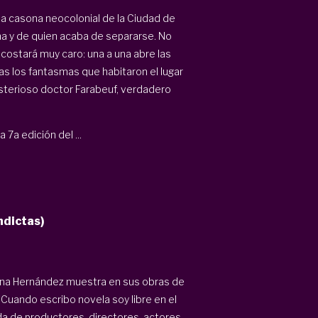
a casona neocolonial de la Ciudad de
ma y de quien acaba de separarse. No
e costará muy caro: una a una abre las
ras los fantasmas que habitaron el lugar
isterioso doctor Farabeuf, verdadero
 7a edición del ...
ndictas)
fina Hernández muestra en sus obras de
“Cuando escribo novela soy libre en el
da de productores, directores, actores...