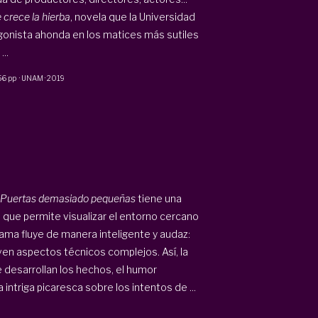
 crece la hierba
, novela que la Universidad
agonista ahonda en los matices más sutiles
..
56 pp
·
UNAM
·
2019
Puertas demasiado pequeñas
tiene una
ad que permite visualizar el entorno cercano
rama fluye de manera inteligente y audaz:
lven aspectos técnicos complejos. Así, la
e desarrollan los hechos, el humor
intriga picaresca sobre los intentos de ...