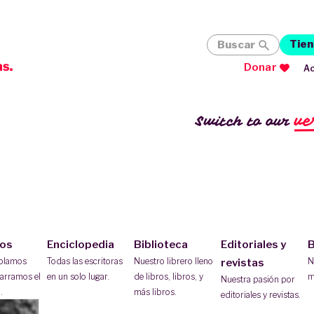
Tien
Buscar
Donar
Ac
ve
Switch to our
ios
Enciclopedia
Biblioteca
Editoriales y
B
ablamos
Todas las escritoras
Nuestro librero lleno
N
revistas
arramos el
en un solo lugar.
de libros, libros, y
m
Nuestra pasión por
.
más libros.
editoriales y revistas.