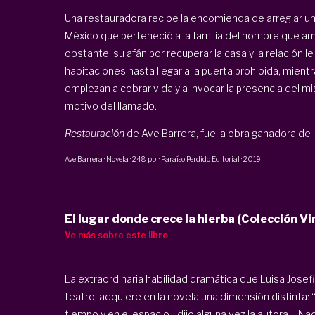
Una restauradora recibe la encomienda de arreglar un
México que perteneció a la familia del hombre que a
obstante, su afán por recuperar la casa y la relación l
habitaciones hasta llegar a la puerta prohibida, mient
empiezan a cobrar vida y a invocar la presencia del m
motivo del llamado.
Restauración
de Ave Barrera, fue la obra ganadora de la
Ave Barrera
·
Novela
·
248 pp
·
Paraíso Perdido Editorial
·
2019
El lugar donde crece la hierba (Colección Vi
Ve más sobre este libro
La extraordinaria habilidad dramática que Luisa Jose
teatro, adquiere en la novela una dimensión distinta: 
tiempo y en el espacio –dijo alguna vez la autora–. Na