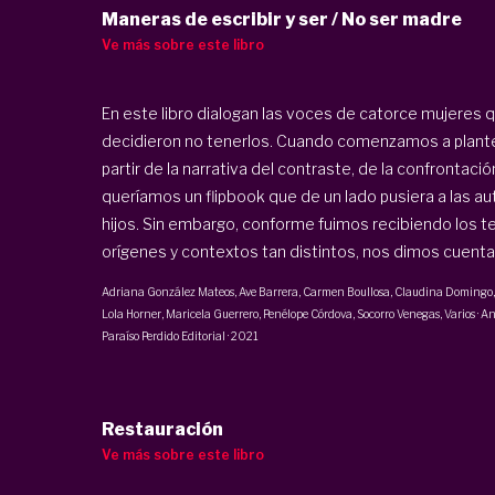
Maneras de escribir y ser / No ser madre
Ve más sobre este libro
En este libro dialogan las voces de catorce mujeres q
decidieron no tenerlos. Cuando comenzamos a plante
partir de la narrativa del contraste, de la confrontaci
queríamos un flipbook que de un lado pusiera a las auto
hijos. Sin embargo, conforme fuimos recibiendo los t
orígenes y contextos tan distintos, nos dimos cuenta d
Adriana González Mateos
,
Ave Barrera
,
Carmen Boullosa
,
Claudina Domingo
Lola Horner
,
Maricela Guerrero
, Penélope Córdova,
Socorro Venegas
, Varios
·
An
Paraíso Perdido Editorial
·
2021
Restauración
Ve más sobre este libro