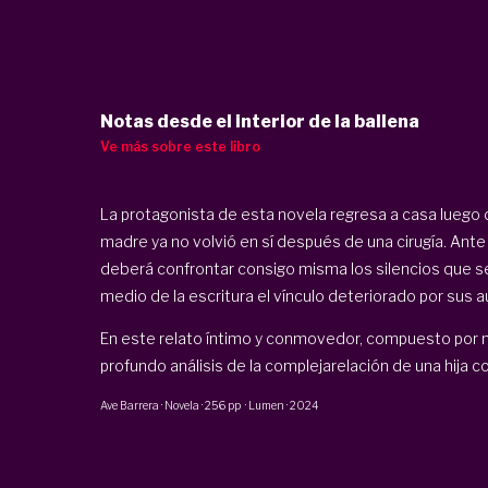
Notas desde el interior de la ballena
Ve más sobre este libro
La protagonista de esta novela regresa a casa luego
madre ya no volvió en sí después de una cirugía. Ante l
deberá confrontar consigo misma los silencios que se
medio de la escritura el vínculo deteriorado por sus 
En este relato íntimo y conmovedor, compuesto por n
profundo análisis de la complejarelación de una hija con
Ave Barrera
·
Novela
·
256 pp
·
Lumen
·
2024