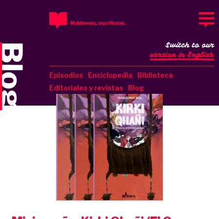
Switch to our
version in English
Episodios
Enciclopedia
Biblioteca
Editoriales y revistas
Blog