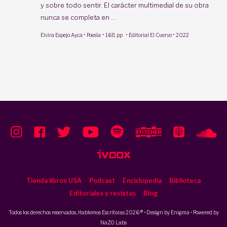
y sobre todo sentir. El carácter multimedial de su obra
nunca se completa en ...
·
·
·
·
Elvira Espejo Ayca
Poesía
168 pp
Editorial El Cuervo
2022
Tienda libros USA
Podcast
Enciclopedia
Biblioteca
Editoriales y revistas
Blog
Todos los derechos reservados, Hablemos Escritoras 2026 ® • Design by
Enigma
• Powered by
NaZO Labs