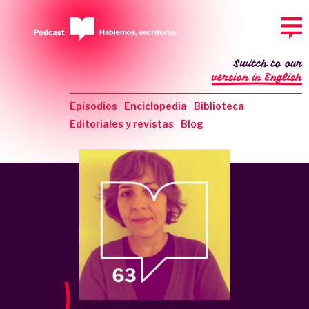
Switch to our
version in English
Episodios
Enciclopedia
Biblioteca
Editoriales y revistas
Blog