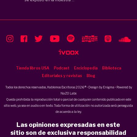
Tienda libros USA
Podcast
Enciclopedia
Biblioteca
Editoriales y revistas
Blog
Todos los derechos reservados, Hablemos Escritoras 2026 ® • Design by
Enigma
• Powered by
NaZO Labs
Queda prohibida la reproducción total o parcial de cualquier contenido publicado en este
sitio web, ya sea en audio o en texto. Toda forma de utilización no autorizada será perseguida
de acuerdo a la ley.
Las opiniones expresadas en este
sitio son de exclusiva responsabilidad