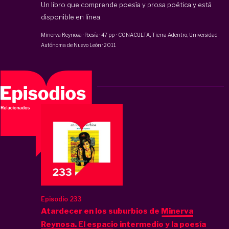
Un libro que comprende poesía y prosa poética y está
disponible en línea
.
Minerva Reynosa
·
Poesía
·
47 pp
·
CONACULTA,
Tierra Adentro
, Universidad
Autónoma de Nuevo León
·
2011
Episodio 233
Atardecer en los suburbios de Minerva
Reynosa. El espacio intermedio y la poesía