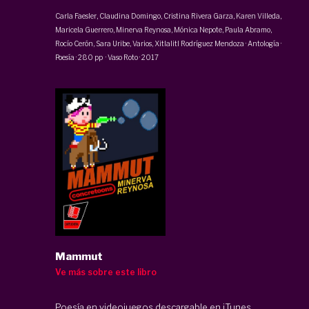
Carla Faesler
,
Claudina Domingo
,
Cristina Rivera Garza
, Karen Villeda,
Maricela Guerrero
,
Minerva Reynosa
,
Mónica Nepote
,
Paula Abramo
,
Rocío Cerón
,
Sara Uribe
, Varios, Xitlalitl Rodríguez Mendoza
·
Antología ·
Poesía
·
280 pp
·
Vaso Roto
·
2017
Mammut
Ve más sobre este libro
Poesía en videojuegos descargable en iTunes