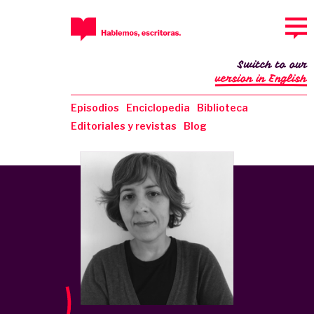
Switch to our
version in English
Episodios
Enciclopedia
Biblioteca
Editoriales y revistas
Blog