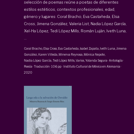
selección de poemas reúne a poetas de diferentes
estilos estéticos, contextos profesionales, edad,
género y lugares: Coral Bracho, Eva Castañeda, Elsa
Cross, Jimena González, Valeria List, Nadia López García,
Xel-Ha López, Tedi López Mills, Román Luján, Iveth Luna,
...
Coral Bracho,
Elsa Cross
, Eva Castañeda,
Isabel Zapata
, Iveth Luna, Jimena
González, Karen Villeda,
Minerva Reynosa
,
Mónica Nepote
,
Nadia López García
,
Tedi López Mills
, Varios,
Yolanda Segura
·
Antología ·
Poesía · Traducción
·
106 pp
·
Instituto Cultural de México en Alemania
·
2020