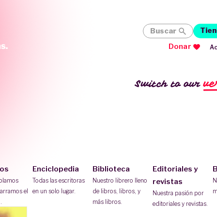
Tien
Buscar
Donar
Ac
ve
Switch to our
ios
Enciclopedia
Biblioteca
Editoriales y
B
ablamos
Todas las escritoras
Nuestro librero lleno
N
revistas
arramos el
en un solo lugar.
de libros, libros, y
m
Nuestra pasión por
.
más libros.
editoriales y revistas.