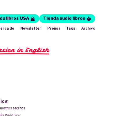
da libros USA
Tienda audio libros
erca de
Newsletter
Prensa
Tags
Archivo
rsion in English
log
uestros escritos
ás recientes.