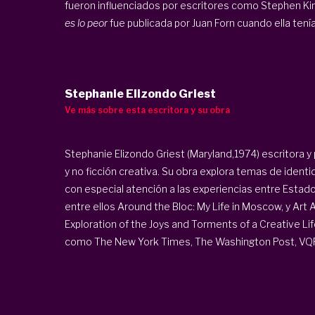
fueron influenciados por escritores como Stephen King
es lo peor
fue publicada por Juan Forn cuando ella tenía 1
Stephanie Elizondo Griest
Ve más sobre esta escritora y su obra
Stephanie Elizondo Griest (Maryland,1974) escritora y 
y no ficción creativa. Su obra explora temas de identid
con especial atención a las experiencias entre Estados
entre ellos Around the Bloc: My Life in Moscow, y Ar
Exploration of the Joys and Torments of a Creative L
como The New York Times, The Washington Post, VQR, T