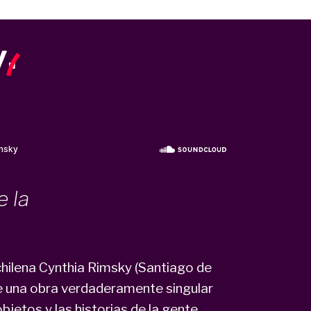
y
.
 la
 chilena Cynthia Rimsky (Santiago de
ne una obra verdaderamente singular
objetos y las historias de la gente