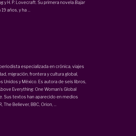
 y H. P. Lovecraft. Su primera novela
Bajar
9 años, y ha ...
periodista especializada en crónica, viajes
ad, migración, frontera y cultura global,
 Unidos y México. Es autora de seis libros,
t Above Everything: One Woman’s Global
ife. Sus textos han aparecido en medios
he Believer, BBC, Orion, ...