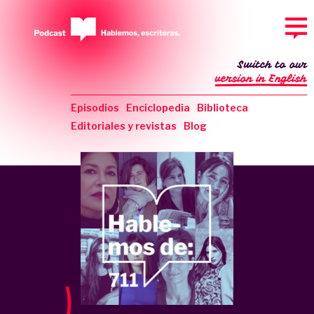
Switch to our
version in English
Episodios
Enciclopedia
Biblioteca
Editoriales y revistas
Blog