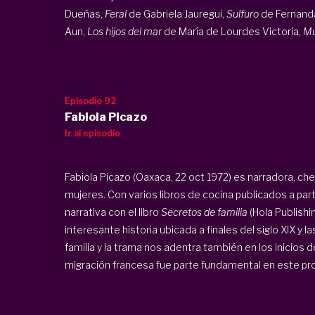
Dueñas,
Feral
de Gabriela Jauregui,
Sulfuro
de Fernanda
Aun,
Los hijos del mar
de María de Lourdes Victoria,
Mu
Episodio 92
Fabiola Picazo
Ir al episodio
Fabiola Picazo (Oaxaca, 22 oct 1972) es narradora, ch
mujeres. Con varios libros de cocina publicados a part
narrativa con el libro
Secretos de familia
(Hola Publishin
interesante historia ubicada a finales del siglo XIX y 
familia y la trama nos adentra también en los inicio
migración francesa fue parte fundamental en este proc