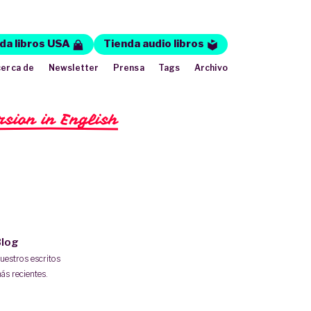
da libros USA
Tienda audio libros
erca de
Newsletter
Prensa
Tags
Archivo
rsion in English
log
uestros escritos
ás recientes.