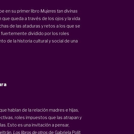
be en su primer libro
Mujeres tan divinas
n que queda a través de los ojos y la vida
has de las ataduras y retos a los que se
fuertemente dividido por los roles
 de la historia cultural y social de una
ura
ue hablan de la relación madres e hijas,
ctivas, roles impuestos que las atrapan y
s. Esto es una invitación a pensar,
eltrán,
Los libros de otros
de Gabriela Polit