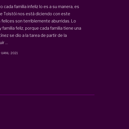
o cada familia infeliz lo es a su manera, es
ue Tolstói nos está diciendo con este
s felices son terriblemente aburridas. Lo
familia feliz, porque cada familia tiene una
nez se dio a la tarea de partir de la
r ...
·
UANL
·
2021