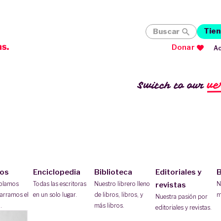
Tien
Buscar
Donar
Ac
ve
Switch to our
ios
Enciclopedia
Biblioteca
Editoriales y
B
ablamos
Todas las escritoras
Nuestro librero lleno
N
revistas
arramos el
en un solo lugar.
de libros, libros, y
m
Nuestra pasión por
.
más libros.
editoriales y revistas.