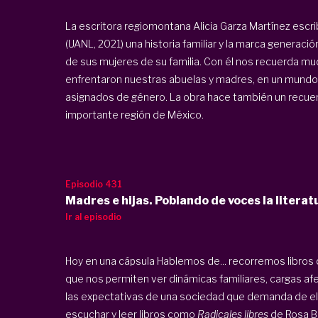
La escritora regiomontana Alicia Garza Martínez escri
(UANL, 2021) una historia familiar y la marca generació
de sus mujeres de su familia. Con él nos recuerda muc
enfrentaron nuestras abuelas y madres, en un mundo 
asignados de género. La obra hace también un recuento
importante región de México.
Episodio 431
Madres e hijas. Poblando de voces la literat
Ir al episodio
Hoy en una cápsula Hablemos de... recorremos libros q
que nos permiten ver dinámicas familiares, cargas afe
las expectativas de una sociedad que demanda de ella
escuchar y leer libros como
Radicales libres
de Rosa B