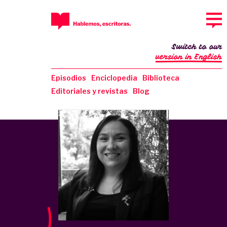
Switch to our
version in English
Episodios
Enciclopedia
Biblioteca
Editoriales y revistas
Blog