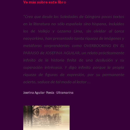
Ve más sobre este libro
“
Creo que desde las Soledades de Góngora pocos textos
en la literatura no sólo española sino hispana, incluidos
los de Vallejo y Lezama Lima, sin olvidar al Lorca
neoyorkino, han presentado tanta riqueza de imágenes y
metáforas sorprendentes como OVERBOOKING EN EL
PARAISO de JOSEFINA AGUILAR, un relato prácticamente
infinito de la historia finita de una desilusión y su
superación intrínseca. Y digo infinito porque la propia
riqueza de figuras de expresión, por su permanente
acierto, seduce de tal modo al lector ...
Josefina Aguilar
·
Poesía
·
Ultramarina