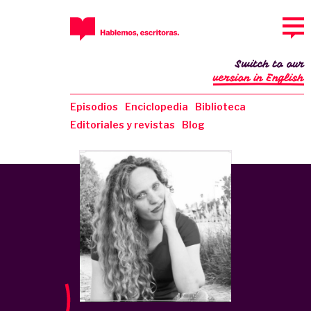
Switch to our
version in English
Episodios
Enciclopedia
Biblioteca
Editoriales y revistas
Blog