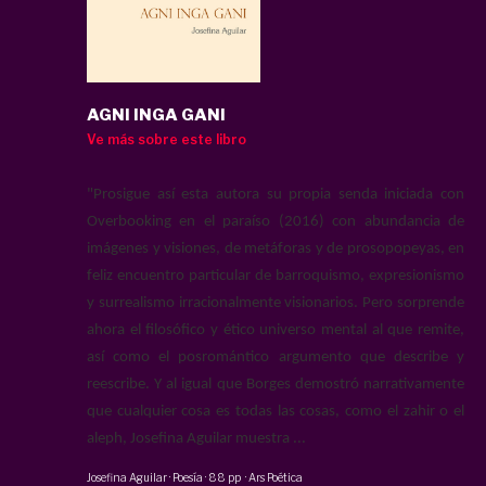
AGNI INGA GANI
Ve más sobre este libro
"Prosigue así esta autora su propia senda iniciada con
Overbooking en el paraíso (2016) con abundancia de
imágenes y visiones, de metáforas y de prosopopeyas, en
feliz encuentro particular de barroquismo, expresionismo
y surrealismo irracionalmente visionarios. Pero sorprende
ahora el filosófico y ético universo mental al que remite,
así como el posromántico argumento que describe y
reescribe. Y al igual que Borges demostró narrativamente
que cualquier cosa es todas las cosas, como el zahir o el
aleph, Josefina Aguilar muestra ...
Josefina Aguilar
·
Poesía
·
88 pp
·
Ars Poética