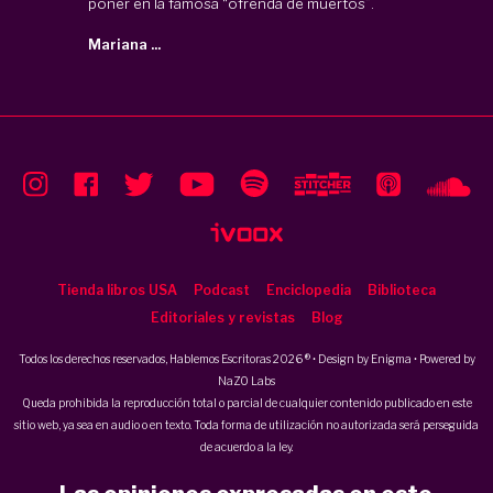
poner en la famosa “ofrenda de muertos”.
Mariana ...
Tienda libros USA
Podcast
Enciclopedia
Biblioteca
Editoriales y revistas
Blog
Todos los derechos reservados, Hablemos Escritoras 2026 ® • Design by
Enigma
• Powered by
NaZO Labs
Queda prohibida la reproducción total o parcial de cualquier contenido publicado en este
sitio web, ya sea en audio o en texto. Toda forma de utilización no autorizada será perseguida
de acuerdo a la ley.