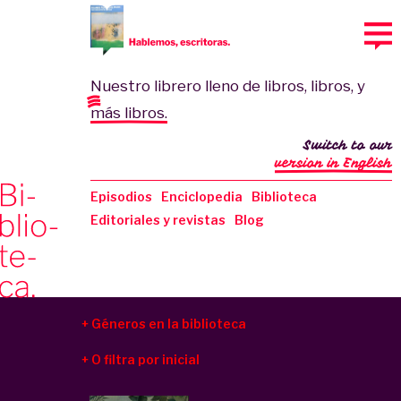
Nuestro librero lleno de libros, libros, y
más libros.
Switch to our
version in English
Episodios
Enciclopedia
Biblioteca
Editoriales y revistas
Blog
Géneros en la biblioteca
O filtra por inicial