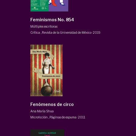
Feminismos No. 854
Múltiples escritoras
Crítica
,
Revista de la Universidad de México
·
2019
Fenómenos de circo
Ana María Shua
Microficción
,
Páginas de espuma
·
2011