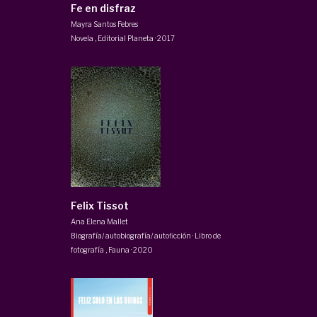
Fe en disfraz
Mayra Santos Febres
Novela
,
Editorial Planeta
·
2017
Felix Tissot
Ana Elena Mallet
Biografía/ autobiografía/ autoficción · Libro de
fotografía
,
Fauna
·
2020