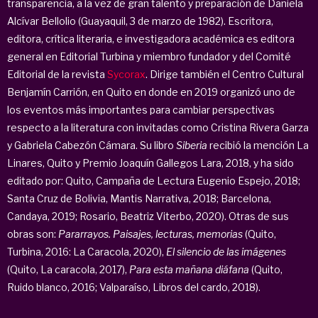
transparencia, a la vez de gran talento y preparación de Daniela
Alcívar Bellolio (Guayaquil, 3 de marzo de 1982). Escritora,
editora, crítica literaria, e investigadora académica es editora
general en Editorial Turbina y miembro fundador y del Comité
Editorial de la revista
Sycorax
. Dirige también el Centro Cultural
Benjamín Carrión, en Quito en donde en 2019 organizó uno de
los eventos más importantes para cambiar perspectivas
respecto a la literatura con invitadas como Cristina Rivera Garza
y Gabriela Cabezón Cámara. Su libro
Siberia
recibió la mención La
Linares, Quito y Premio Joaquín Gallegos Lara, 2018, y ha sido
editado por: Quito, Campaña de Lectura Eugenio Espejo, 2018;
Santa Cruz de Bolivia, Mantis Narrativa, 2018; Barcelona,
Candaya, 2019; Rosario, Beatriz Viterbo, 2020). Otras de sus
obras son:
Pararrayos. Paisajes, lecturas, memorias
(Quito,
Turbina, 2016: La Caracola, 2020),
El silencio de las imágenes
(Quito, La caracola, 2017),
Para esta mañana diáfana
(Quito,
Ruido blanco, 2016; Valparaíso, Libros del cardo, 2018).