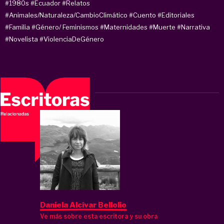
#1980s
#Ecuador
#Relatos
#Animales/Naturaleza/CambioClimático
#Cuento
#Editoriales
#Familia
#Género/ Feminismos
#Maternidades
#Muerte
#Narrativa
#Novelista
#ViolenciaDeGénero
Daniela Alcívar Bellolio
Ve más sobre esta escritora y su obra