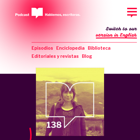
Switch to our
version in English
Episodios
Enciclopedia
Biblioteca
Editoriales y revistas
Blog