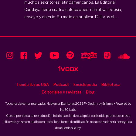
muchos escritores latinoamericanos. La Editorial
Candaya tiene cuatro colecciones: narrativa, poesía,
ensayo y abierta. Su meta es publicar 12 libros al ...
Tienda libros USA
Podcast
Enciclopedia
Biblioteca
Editoriales y revistas
Blog
Todos los derechos reservados, Hablemos Escritoras 2026 ® • Design by
Enigma
• Powered by
NaZO Labs
Queda prohibida la reproducción total o parcial de cualquier contenido publicado en este
sitio web, ya sea en audio o en texto. Toda forma de utilización no autorizada será perseguida
de acuerdo a la ley.