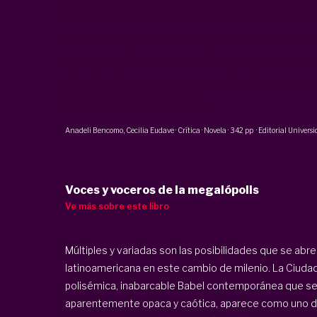
condición evocatica de la narrativa breve 
mexicana y al, mismo tiempo, indaga en 
y transmitir la experiencia relatada, al p
significativa y memorable, En otras palab
pero de larga duración.
Anadeli Bencomo
,
Cecilia Eudave
·
Crítica · Novela
·
342 pp
·
Editorial Univers
Voces y voceros de la megalópolis
Ve más sobre este libro
Múltiples y variadas son las posibilidades que se abre
latinoamericana en este cambio de milenio. La Ciuda
polisémica, inabarcable Babel contemporánea que s
aparentemente opaca y caótica, aparece como uno 