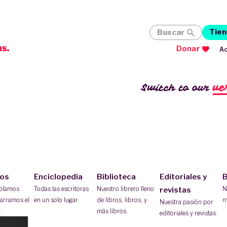
Tien
Buscar
Donar
Ac
ve
Switch to our
ios
Enciclopedia
Biblioteca
Editoriales y
B
ablamos
Todas las escritoras
Nuestro librero lleno
N
revistas
arramos el
en un solo lugar.
de libros, libros, y
m
Nuestra pasión por
.
más libros.
editoriales y revistas.