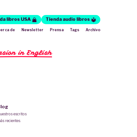
da libros USA
Tienda audio libros
erca de
Newsletter
Prensa
Tags
Archivo
rsion in English
log
uestros escritos
ás recientes.