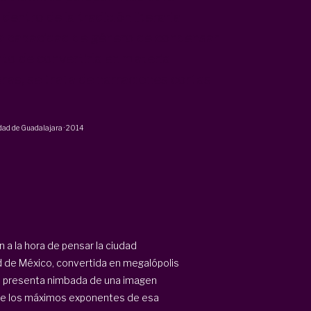
dentro de la tradición literaria
la capacidad de género de condensar
unto de convertirla en materia
ras, se trata de narraciones cortas
idad de Guadalajara
·
2014
n a la hora de pensar la ciudad
d de México, convertida en megalópolis
e presenta nimbada de una imagen
de los máximos exponentes de esa