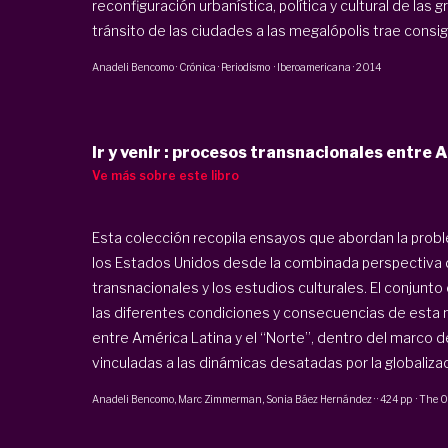
reconfiguración urbanística, política y cultural de las 
tránsito de las ciudades a las megalópolis trae consig
Anadeli Bencomo
·
Crónica · Periodismo
·
Iberoamericana
·
2014
Ir y venir : procesos transnacionales entre A
Ve más sobre este libro
Esta colección recopila ensayos que abordan la probl
los Estados Unidos desde la combinada perspectiva d
transnacionales y los estudios culturales. El conjunto
las diferentes condiciones y consecuencias de esta m
entre América Latina y el “Norte”, dentro del marco d
vinculadas a las dinámicas desatadas por la globalizaci
Anadeli Bencomo
, Marc Zimmerman, Sonia Báez Hernández
·
·
424 pp
·
The Oh