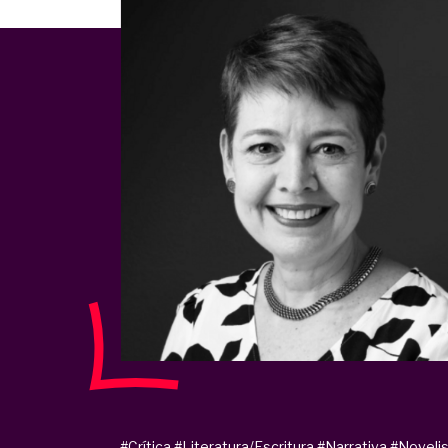
#Crítica
#Literatura/Escritura
#Narrativa
#Noveli