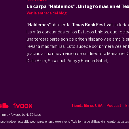
La carpa "Hablemos". Un logro más en el Tex
Ver la entrada del blog
"Hablemos"
abre en la
Texas Book Festival,
la feri
las más concurridas en los Estados Unidos, que recibe
una tercera parte son de origen hispano y se amplía e
llegar a más familias. Esto sucede por primera vez en l
gracias a una nueva visión de su directora Marianne 
Dalia Azim, Susannah Auby y Hannah Gabel, ...
Tienda libros USA
Podcast
En
nigma
• Powered by NaZO Labs
ublicado en este sitio web, ya sea en audio o en texto. Toda forma de utilización no autorizada será