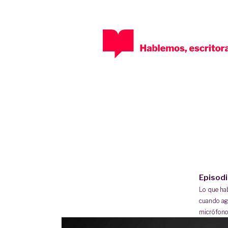
Episod
Lo que h
cuando ag
micrófono