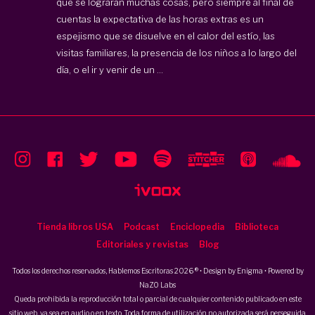
que se lograrán muchas cosas, pero siempre al final de
cuentas la expectativa de las horas extras es un
espejismo que se disuelve en el calor del estío, las
visitas familiares, la presencia de los niños a lo largo del
día, o el ir y venir de un ...
Tienda libros USA
Podcast
Enciclopedia
Biblioteca
Editoriales y revistas
Blog
Todos los derechos reservados, Hablemos Escritoras 2026 ® • Design by
Enigma
• Powered by
NaZO Labs
Queda prohibida la reproducción total o parcial de cualquier contenido publicado en este
sitio web, ya sea en audio o en texto. Toda forma de utilización no autorizada será perseguida