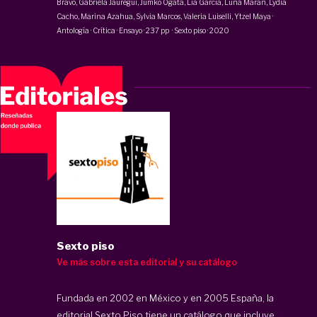
Bravo,
Gabriela Jauregui
, Jumko Ogata, Lia García, Luna Marán, Lydia
Cacho, Marina Azahua, Sylvia Marcos,
Valeria Luiselli
, Ytzel Maya
·
Antología · Crítica · Ensayo
·
237 pp
·
Sexto piso
·
2020
Sexto piso
Ve más sobre esta editorial y su catálogo
Fundada en 2002 en México y en 2005 España, la
editorial
Sexto Piso
tiene un catálogo que incluye