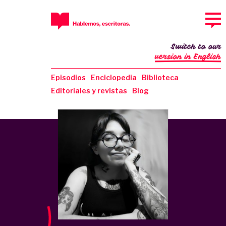
Switch to our
version in English
Episodios
Enciclopedia
Biblioteca
Editoriales y revistas
Blog