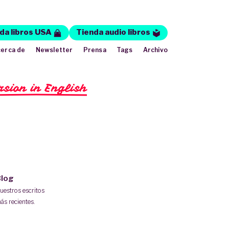
da libros USA
Tienda audio libros
erca de
Newsletter
Prensa
Tags
Archivo
rsion in English
log
uestros escritos
ás recientes.