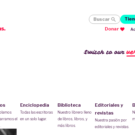
Tien
Buscar
Donar
Ac
ve
Switch to our
ios
Enciclopedia
Biblioteca
Editoriales y
B
ablamos
Todas las escritoras
Nuestro librero lleno
N
revistas
arramos el
en un solo lugar.
de libros, libros, y
m
Nuestra pasión por
.
más libros.
editoriales y revistas.