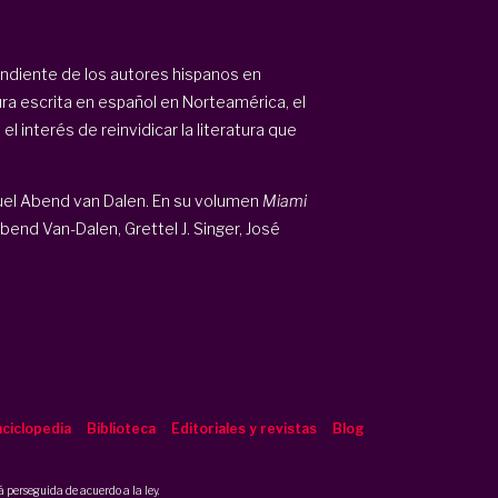
endiente de los autores hispanos en
ura escrita en español en Norteamérica, el
interés de reinvidicar la literatura que
uel Abend van Dalen. En su volumen
Miami
bend Van-Dalen, Grettel J. Singer, José
ciclopedia
Biblioteca
Editoriales y revistas
Blog
 perseguida de acuerdo a la ley.