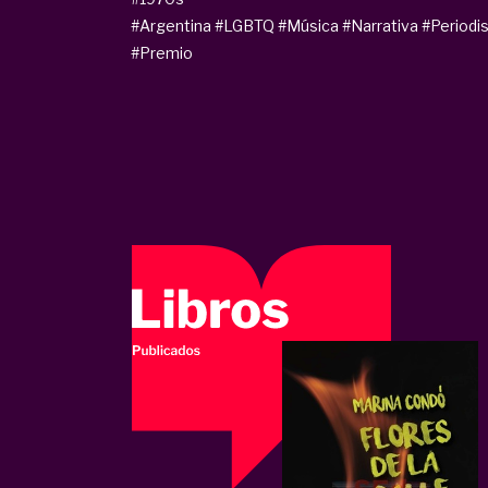
#Argentina
#LGBTQ
#Música
#Narrativa
#Period
#Premio