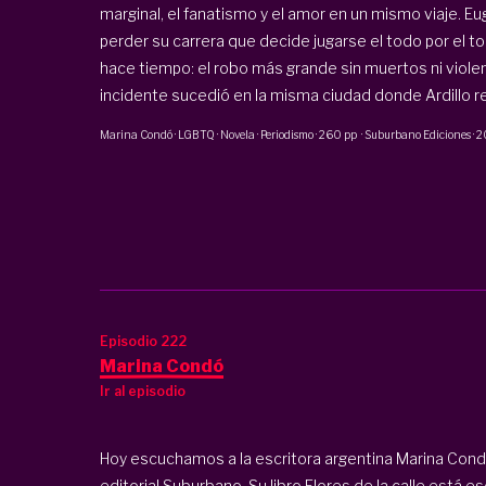
marginal, el fanatismo y el amor en un mismo viaje. Eu
perder su carrera que decide jugarse el todo por el 
hace tiempo: el robo más grande sin muertos ni violenc
incidente sucedió en la misma ciudad donde Ardillo re
Marina Condó
·
LGBTQ · Novela · Periodismo
·
260 pp
·
Suburbano Ediciones
·
2
Episodio 222
Marina Condó
Ir al episodio
Hoy escuchamos a la escritora argentina Marina Cond
editorial Suburbano. Su libro Flores de la calle está e