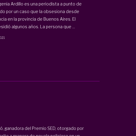
genia Ardillo es una periodista a punto de
todo por un caso que la obsesiona desde
ia en la provincia de Buenos Aires. El
sidió algunos años. La persona que ...
021
ó, ganadora del Premio SED, otorgado por
scrito a manera de novela policiaca en un