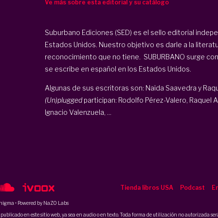
Ve más sobre esta editorial y su catálogo
Suburbano Ediciones (SED) es el sello editorial indep
Estados Unidos. Nuestro objetivo es darle a la literat
reconocimiento que no tiene. SUBURBANO surge con el 
se escribe en español en los Estados Unidos.
Algunas de sus escritoras son: Naida Saavedra y Raq
(Un)plugged
participan: Rodolfo Pérez-Valero, Raquel A
Ignacio Valenzuela, ...
Tienda libros USA
Podcast
En
nigma
• Powered by NaZO Labs
ublicado en este sitio web, ya sea en audio o en texto. Toda forma de utilización no autorizada será