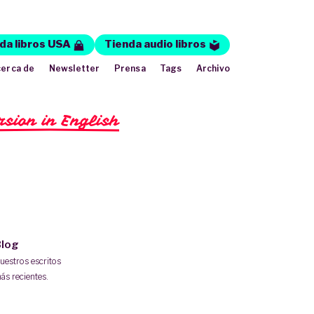
da libros USA
Tienda audio libros
erca de
Newsletter
Prensa
Tags
Archivo
rsion in English
log
uestros escritos
ás recientes.