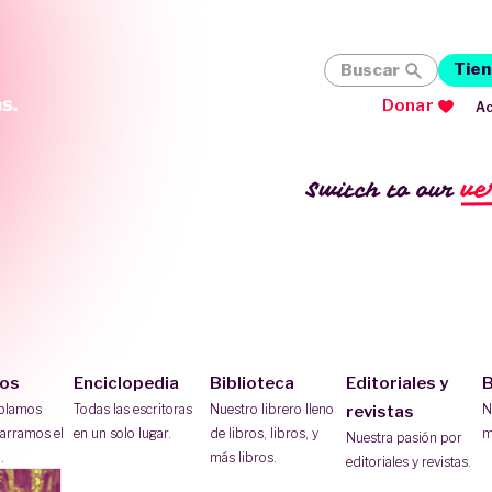
Tien
Buscar
Donar
Ac
ve
Switch to our
ios
Enciclopedia
Biblioteca
Editoriales y
B
ablamos
Todas las escritoras
Nuestro librero lleno
N
revistas
arramos el
en un solo lugar.
de libros, libros, y
m
Nuestra pasión por
.
más libros.
editoriales y revistas.