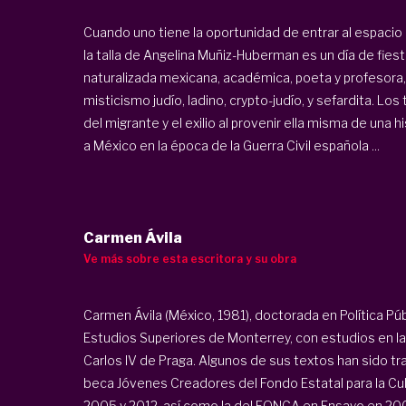
Cuando uno tiene la oportunidad de entrar al espacio 
la talla de Angelina Muñiz-Huberman es un día de fiest
naturalizada mexicana, académica, poeta y profesora,
misticismo judío, ladino, crypto-judío, y sefardita. Los
del migrante y el exilio al provenir ella misma de una h
a México en la época de la Guerra Civil española ...
Carmen Ávila
Ve más sobre esta escritora y su obra
Carmen Ávila (México, 1981), doctorada en Política Púb
Estudios Superiores de Monterrey, con estudios en la
Carlos IV de Praga. Algunos de sus textos han sido tra
beca Jóvenes Creadores del Fondo Estatal para la Cul
2005 y 2012, así como la del FONCA en Ensayo en 20