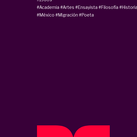
#Academia
#Artes
#Ensayista
#Filosofía
#Histori
#México
#Migración
#Poeta