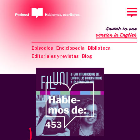
Switch to our
version in English
Episodios
Enciclopedia
Biblioteca
Editoriales y revistas
Blog