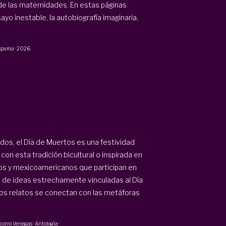
o de las maternidades. En estas páginas
yo inestable, la autobiografía imaginaria,
espuma
·
2026
os, el Día de Muertos es una festividad
 con esta tradición bicultural o inspirada en
nos y mexicoamericanos que participan en
da de ideas estrechamente vinculadas al Día
s relatos se conectan con las metáforas
corro Venegas
·
Antología
·