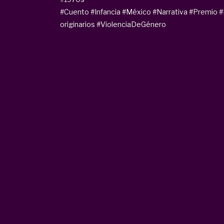
#Cuento
#Infancia
#México
#Narrativa
#Premio
#
originarios
#ViolenciaDeGénero