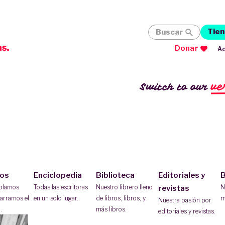
Tien
Buscar
Donar
Ac
ve
Switch to our
ios
Enciclopedia
Biblioteca
Editoriales y
B
ablamos
Todas las escritoras
Nuestro librero lleno
N
revistas
arramos el
en un solo lugar.
de libros, libros, y
m
Nuestra pasión por
.
más libros.
editoriales y revistas.