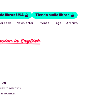
da libros USA
Tienda audio libros
erca de
Newsletter
Prensa
Tags
Archivo
rsion in English
log
uestros escritos
ás recientes.