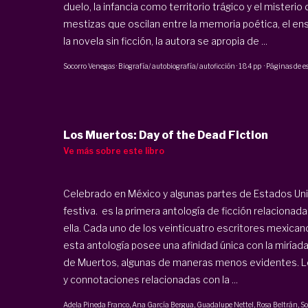
duelo, la infancia como territorio trágico y el misteri
mestizas que oscilan entre la memoria poética, el ensa
la novela sin ficción, la autora se apropia de ...
Socorro Venegas
·
Biografía/ autobiografía/ autoficción
·
184 pp
·
Páginas de 
Los Muertos: Day of the Dead Fiction
Ve más sobre este libro
Celebrado en México y algunas partes de Estados Unid
festiva. es la primera antología de ficción relacionada
ella. Cada uno de los veinticuatro escritores mexica
esta antología posee una afinidad única con la miría
de Muertos, algunas de maneras menos evidentes. Lo
y connotaciones relacionadas con la ...
Adela Pineda Franco
,
Ana García Bergua
,
Guadalupe Nettel
,
Rosa Beltrán
,
So