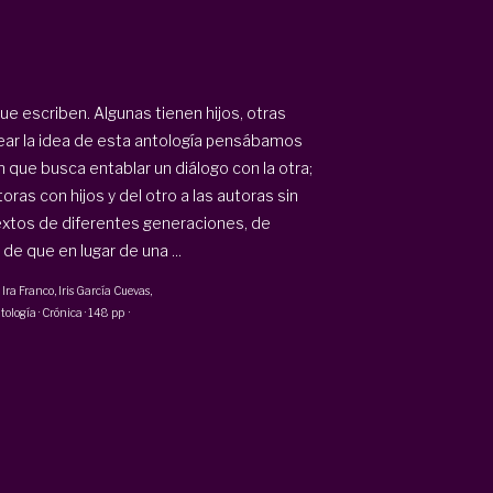
ue escriben. Algunas tienen hijos, otras
ar la idea de esta antología pensábamos
ón que busca entablar un diálogo con la otra;
ras con hijos y del otro a las autoras sin
extos de diferentes generaciones, de
e que en lugar de una ...
, Ira Franco, Iris García Cuevas,
tología · Crónica
·
148 pp
·