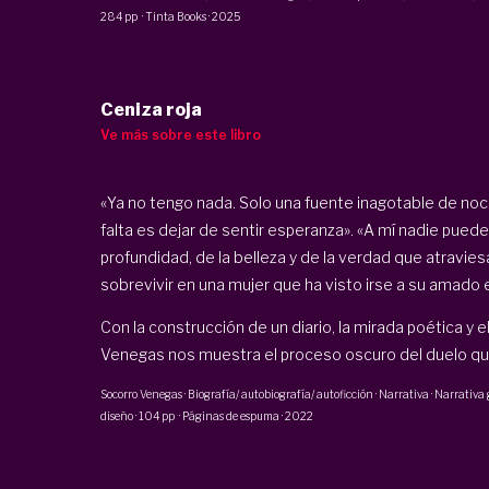
284 pp
·
Tinta Books
·
2025
Ceniza roja
Ve más sobre este libro
«Ya no tengo nada. Solo una fuente inagotable de noc
falta es dejar de sentir esperanza». «A mí nadie puede
profundidad, de la belleza y de la verdad que atravies
sobrevivir en una mujer que ha visto irse a su amado 
Con la construcción de un diario, la mirada poética y
Venegas nos muestra el proceso oscuro del duelo que 
Socorro Venegas
·
Biografía/ autobiografía/ autoficción · Narrativa · Narrativa g
diseño
·
104 pp
·
Páginas de espuma
·
2022