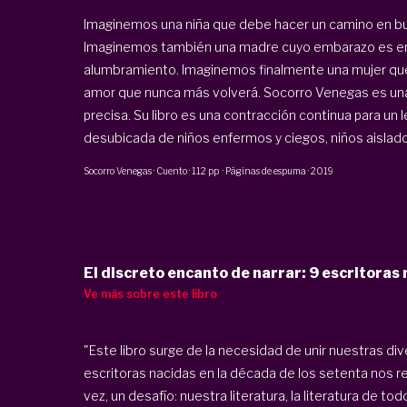
Imaginemos una niña que debe hacer un camino en bu
Imaginemos también una madre cuyo embarazo es e
alumbramiento. Imaginemos finalmente una mujer que
amor que nunca más volverá. Socorro Venegas es una
precisa. Su libro es una contracción continua para un 
desubicada de niños enfermos y ciegos, niños aislados,
Socorro Venegas
·
Cuento
·
112 pp
·
Páginas de espuma
·
2019
El discreto encanto de narrar: 9 escritoras
Ve más sobre este libro
"Este libro surge de la necesidad de unir nuestras d
escritoras nacidas en la década de los setenta nos re
vez, un desafío: nuestra literatura, la literatura de t