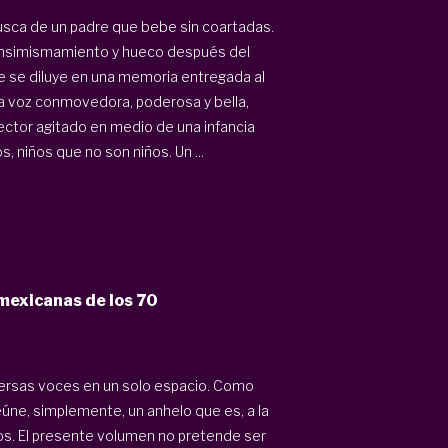
sca de un padre que bebe sin coartadas.
nsimismamiento y hueco después del
 se diluye en una memoria entregada al
 voz conmovedora, poderosa y bella,
lector agitado en medio de una infancia
 niños que no son niños. Un ...
 mexicanas de los 70
iversas voces en un solo espacio. Como
úne, simplemente, un anhelo que es, a la
odos. El presente volumen no pretende ser