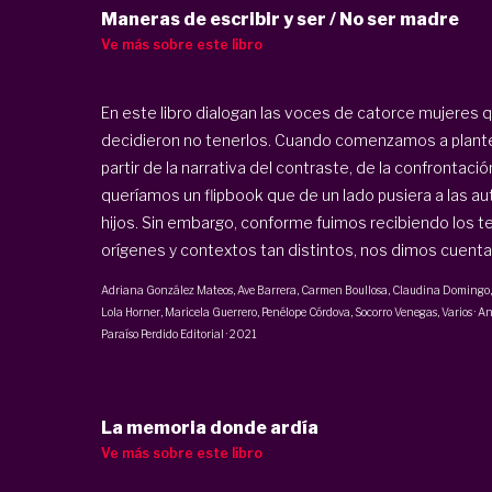
Maneras de escribir y ser / No ser madre
Ve más sobre este libro
En este libro dialogan las voces de catorce mujeres q
decidieron no tenerlos. Cuando comenzamos a plante
partir de la narrativa del contraste, de la confrontaci
queríamos un flipbook que de un lado pusiera a las auto
hijos. Sin embargo, conforme fuimos recibiendo los t
orígenes y contextos tan distintos, nos dimos cuenta d
Adriana González Mateos
,
Ave Barrera
,
Carmen Boullosa
,
Claudina Domingo
Lola Horner
,
Maricela Guerrero
, Penélope Córdova,
Socorro Venegas
, Varios
·
An
Paraíso Perdido Editorial
·
2021
La memoria donde ardía
Ve más sobre este libro